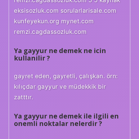
remzi.cagdassozluk.com 5 5 kaynak
eksisozluk.com sorularlarisale.com
kunfeyekun.org mynet.com
remzi.cagdassozluk.com
Ya gayyur ne demek ne icin
kullanilir ?
gayret eden, gayretli, çalışkan. örn:
kılıçdar gayyur ve müdekkik bir
zatttır.
Ya gayyur ne demek ile ilgili en
onemli noktalar nelerdir ?