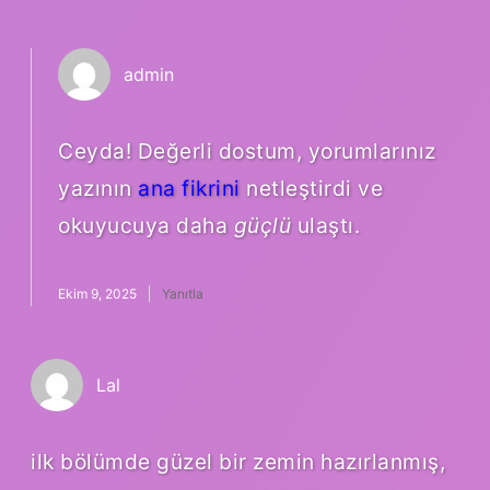
admin
Ceyda! Değerli dostum, yorumlarınız
yazının
ana fikrini
netleştirdi ve
okuyucuya daha
güçlü
ulaştı.
Ekim 9, 2025
Yanıtla
Lal
ilk bölümde güzel bir zemin hazırlanmış,