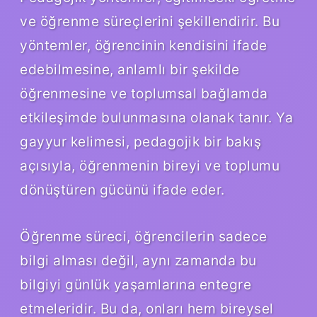
ve öğrenme süreçlerini şekillendirir. Bu
yöntemler, öğrencinin kendisini ifade
edebilmesine, anlamlı bir şekilde
öğrenmesine ve toplumsal bağlamda
etkileşimde bulunmasına olanak tanır. Ya
gayyur kelimesi, pedagojik bir bakış
açısıyla, öğrenmenin bireyi ve toplumu
dönüştüren gücünü ifade eder.
Öğrenme süreci, öğrencilerin sadece
bilgi alması değil, aynı zamanda bu
bilgiyi günlük yaşamlarına entegre
etmeleridir. Bu da, onları hem bireysel