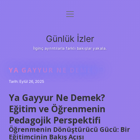
menüyü
Anasayfa
aç
Gizlilik Politikası
Günlük İzler
Yasal Uyarı
İlginç ayrıntılarla farklı bakışlar yakala.
Hakkımızda
YA GAYYUR NE DEMEK ?
Tarih: Eylül 26, 2025
Ya Gayyur Ne Demek?
Eğitim ve Öğrenmenin
Pedagojik Perspektifi
Öğrenmenin Dönüştürücü Gücü: Bir
Eğitimcinin Bakış Açısı