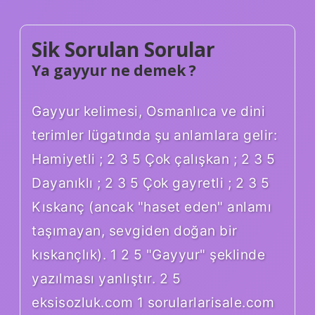
Sik Sorulan Sorular
Ya gayyur ne demek ?
Gayyur kelimesi, Osmanlıca ve dini
terimler lügatında şu anlamlara gelir:
Hamiyetli ; 2 3 5 Çok çalışkan ; 2 3 5
Dayanıklı ; 2 3 5 Çok gayretli ; 2 3 5
Kıskanç (ancak "haset eden" anlamı
taşımayan, sevgiden doğan bir
kıskançlık). 1 2 5 "Gayyur" şeklinde
yazılması yanlıştır. 2 5
eksisozluk.com 1 sorularlarisale.com