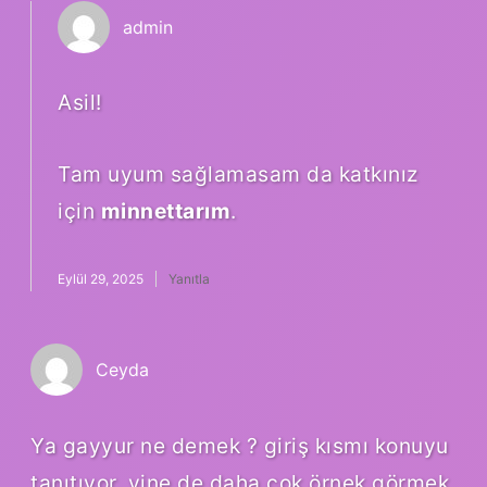
admin
Asil!
Tam uyum sağlamasam da katkınız
için
minnettarım
.
Eylül 29, 2025
Yanıtla
Ceyda
Ya gayyur ne demek ? giriş kısmı konuyu
tanıtıyor, yine de daha çok örnek görmek