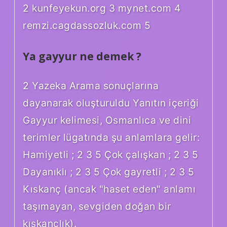
2 kunfeyekun.org 3 mynet.com 4
remzi.cagdassozluk.com 5
Ya gayyur ne demek ?
2 Yazeka Arama sonuçlarına
dayanarak oluşturuldu Yanıtın içeriği
Gayyur kelimesi, Osmanlıca ve dini
terimler lügatında şu anlamlara gelir:
Hamiyetli ; 2 3 5 Çok çalışkan ; 2 3 5
Dayanıklı ; 2 3 5 Çok gayretli ; 2 3 5
Kıskanç (ancak "haset eden" anlamı
taşımayan, sevgiden doğan bir
kıskançlık).