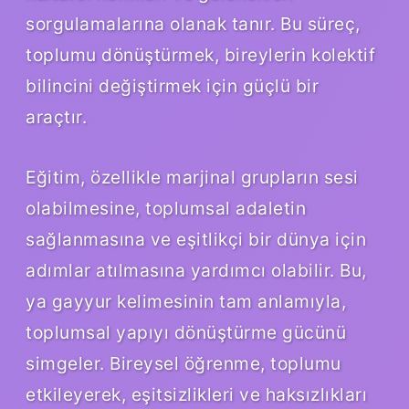
sorgulamalarına olanak tanır. Bu süreç,
toplumu dönüştürmek, bireylerin kolektif
bilincini değiştirmek için güçlü bir
araçtır.
Eğitim, özellikle marjinal grupların sesi
olabilmesine, toplumsal adaletin
sağlanmasına ve eşitlikçi bir dünya için
adımlar atılmasına yardımcı olabilir. Bu,
ya gayyur kelimesinin tam anlamıyla,
toplumsal yapıyı dönüştürme gücünü
simgeler. Bireysel öğrenme, toplumu
etkileyerek, eşitsizlikleri ve haksızlıkları