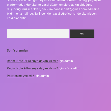
Sitemiz, kar amacı gütmeyen ve tamamen ücretsiz bir bilgi paylaşım
platformudur. Hukuka ve yasal düzenlemelere aykırı olduğunu
düşündüğünüz içerikleri,
backlinkpanelicomtr@gmail.com
adresine
bildirmeniz halinde, ilgili içerikler yasal süre içerisinde sitemizden
kaldırılacaktır.
Arama
Son Yorumlar
Redmi Note 9 Pro suya dayanıklı mı ?
için
admin
Redmi Note 9 Pro suya dayanıklı mı ?
için
Yüsra Altun
Patates meyve mi ?
için
admin