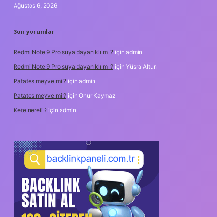
Ağustos 6, 2026
Son yorumlar
Redmi Note 9 Pro suya dayanıklı mı ?
için
admin
Redmi Note 9 Pro suya dayanıklı mı ?
için
Yüsra Altun
Patates meyve mi ?
için
admin
Patates meyve mi ?
için
Onur Kaymaz
Kete nereli ?
için
admin