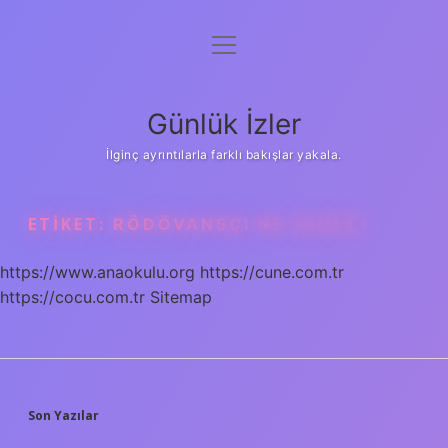
menüyü
Anasayfa
aç
Gizlilik Politikası
Günlük İzler
Yasal Uyarı
İlginç ayrıntılarla farklı bakışlar yakala.
Hakkımızda
ETIKET:
RÖDÖVANSÇI NE DEMEK
https://www.anaokulu.org
https://cune.com.tr
https://cocu.com.tr
Sitemap
SIDEBAR
Son Yazılar