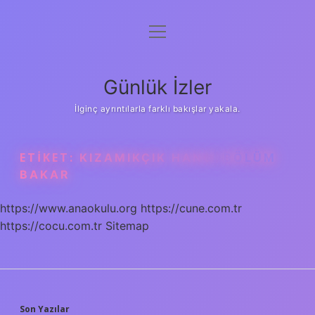
menüyü
Anasayfa
aç
Gizlilik Politikası
Günlük İzler
Yasal Uyarı
İlginç ayrıntılarla farklı bakışlar yakala.
Hakkımızda
ETIKET:
KIZAMIKÇIK HANGI BÖLÜM
BAKAR
https://www.anaokulu.org
https://cune.com.tr
https://cocu.com.tr
Sitemap
Son Yazılar