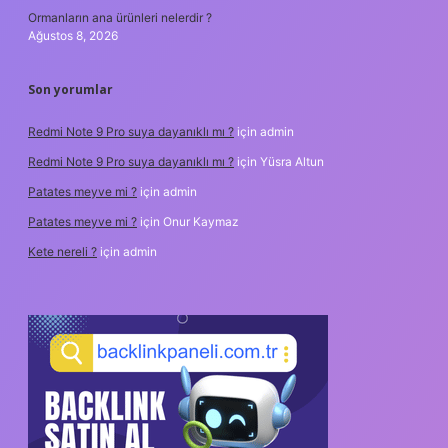
Ormanların ana ürünleri nelerdir ?
Ağustos 8, 2026
Son yorumlar
Redmi Note 9 Pro suya dayanıklı mı ?
için
admin
Redmi Note 9 Pro suya dayanıklı mı ?
için
Yüsra Altun
Patates meyve mi ?
için
admin
Patates meyve mi ?
için
Onur Kaymaz
Kete nereli ?
için
admin