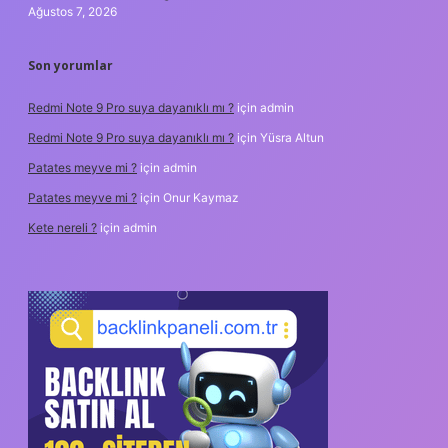
Ağustos 7, 2026
Son yorumlar
Redmi Note 9 Pro suya dayanıklı mı ?
için
admin
Redmi Note 9 Pro suya dayanıklı mı ?
için
Yüsra Altun
Patates meyve mi ?
için
admin
Patates meyve mi ?
için
Onur Kaymaz
Kete nereli ?
için
admin