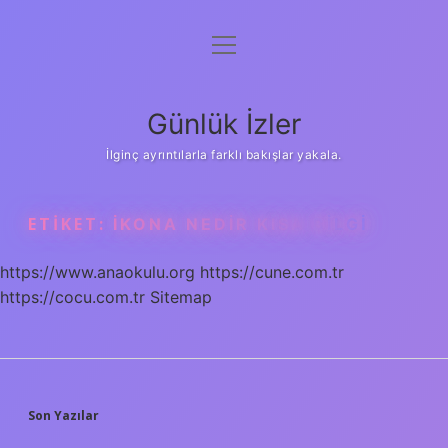
menüyü
Anasayfa
aç
Gizlilik Politikası
Günlük İzler
Yasal Uyarı
İlginç ayrıntılarla farklı bakışlar yakala.
Hakkımızda
ETIKET:
İKONA NEDIR KISA BILGI
https://www.anaokulu.org
https://cune.com.tr
https://cocu.com.tr
Sitemap
SIDEBAR
Son Yazılar