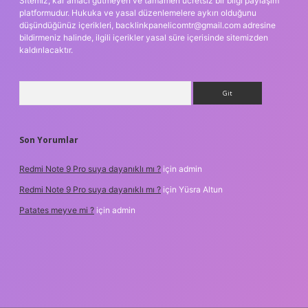
Sitemiz, kar amacı gütmeyen ve tamamen ücretsiz bir bilgi paylaşım
platformudur. Hukuka ve yasal düzenlemelere aykırı olduğunu
düşündüğünüz içerikleri,
backlinkpanelicomtr@gmail.com
adresine
bildirmeniz halinde, ilgili içerikler yasal süre içerisinde sitemizden
kaldırılacaktır.
Arama
Son Yorumlar
Redmi Note 9 Pro suya dayanıklı mı ?
için
admin
Redmi Note 9 Pro suya dayanıklı mı ?
için
Yüsra Altun
Patates meyve mi ?
için
admin