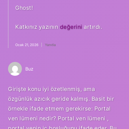
Ghost!
Katkınız yazının
değerini
artırdı.
Ocak 21, 2026
Yanıtla
Buz
Girişte konu iyi özetlenmiş, ama
özgünlük azıcık geride kalmış. Basit bir
örnekle ifade etmem gerekirse: Portal
ven lümeni nedir? Portal ven lümeni ,
portal venin iç boşluğunu ifade eder. Bu