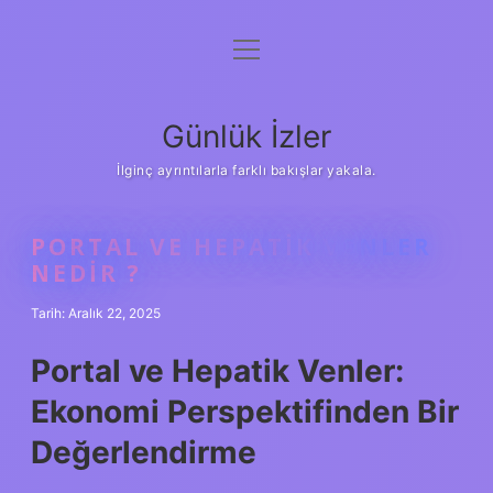
menüyü
Anasayfa
aç
Gizlilik Politikası
Günlük İzler
Yasal Uyarı
İlginç ayrıntılarla farklı bakışlar yakala.
Hakkımızda
PORTAL VE HEPATIK VENLER
NEDIR ?
Tarih: Aralık 22, 2025
Portal ve Hepatik Venler:
Ekonomi Perspektifinden Bir
Değerlendirme