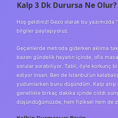
Kalp 3 Dk Durursa Ne Olur?
Hoş geldiniz! Gezo olarak bu yazımızda 
bilgiler paylaşıyoruz.
Geçenlerde metroda giderken aklıma takıl
bazen gündelik hayatın içinde, ofis masas
sorular sorabiliyor. Tabii, öyle korkunç
ediyor insan. Ben de İstanbul’un kalabal
yudumlarken bunu düşündüm. Kalp atışı du
genellikle birkaç dakika içinde ciddi so
düşündüğümüzde, hem fiziksel hem de zih
Kalbin Durması ve Beyin