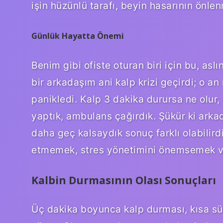
işin hüzünlü tarafı, beyin hasarının önle
Günlük Hayatta Önemi
Benim gibi ofiste oturan biri için bu, as
bir arkadaşım ani kalp krizi geçirdi; o an 
panikledi. Kalp 3 dakika durursa ne olur
yaptık, ambulans çağırdık. Şükür ki arka
daha geç kalsaydık sonuç farklı olabilirdi
etmemek, stres yönetimini önemsemek ve 
Kalbin Durmasının Olası Sonuçları
Üç dakika boyunca kalp durması, kısa sür