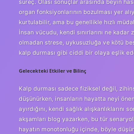
süreç. Olası sonuçlar arasında beyin has
organ fonksiyonlarının bozulması yer alıyo
kurtulabilir, ama bu genellikle hızlı mü
İnsan vücudu, kendi sınırlarını ne kadar 
olmadan strese, uykusuzluğa ve kötü bes
kalp durması gibi ciddi bir olaya eşlik e
Gelecekteki Etkiler ve Bilinç
Kalp durması sadece fiziksel değil, zihin
düşünürken, insanların hayatta neyi öne
ayırdığını, kendi sağlık alışkanlıklarını 
akşamları blog yazarken, bu tür senaryol
hayatın monotonluğu içinde, böyle düşünc