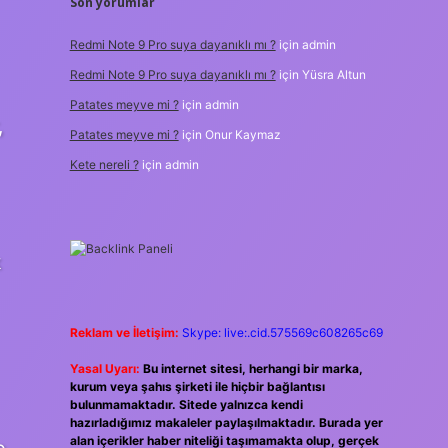
Son yorumlar
Redmi Note 9 Pro suya dayanıklı mı ?
için
admin
Redmi Note 9 Pro suya dayanıklı mı ?
için
Yüsra Altun
Patates meyve mi ?
için
admin
,
Patates meyve mi ?
için
Onur Kaymaz
Kete nereli ?
için
admin
k
Reklam ve İletişim:
Skype: live:.cid.575569c608265c69
Yasal Uyarı:
Bu internet sitesi, herhangi bir marka,
kurum veya şahıs şirketi ile hiçbir bağlantısı
bulunmamaktadır. Sitede yalnızca kendi
hazırladığımız makaleler paylaşılmaktadır. Burada yer
alan içerikler haber niteliği taşımamakta olup, gerçek