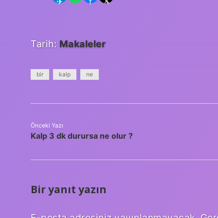
✈
f
𝕏
Tarih:
Makaleler
bir
kalp
ne
Önceki Yazı
Kalp 3 dk durursa ne olur ?
Bir yanıt yazın
E-posta adresiniz yayınlanmayacak.
Ger