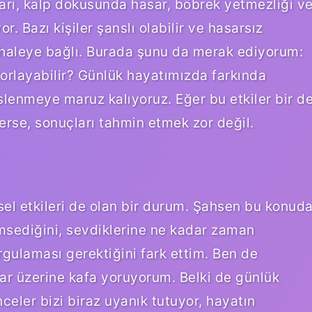
arı, kalp dokusunda hasar, böbrek yetmezliği v
r. Bazı kişiler şanslı olabilir ve hasarsız
dahaleye bağlı. Burada şunu da merak ediyorum:
zorlayabilir? Günlük hayatımızda farkında
lenmeye maruz kalıyoruz. Eğer bu etkiler bir d
derse, sonuçları tahmin etmek zor değil.
sel etkileri de olan bir durum. Şahsen bu konud
msediğini, sevdiklerine ne kadar zaman
sorgulaması gerektiğini fark ettim. Ben de
ar üzerine kafa yoruyorum. Belki de günlük
eler bizi biraz uyanık tutuyor, hayatın