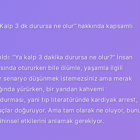
“Kalp 3 dk durursa ne olur” hakkında kapsamlı
dı: “Ya kalp 3 dakika durursa ne olur?” İnsan
ında otururken bile ölümle, yaşamla ilgili
 bir senaryo düşünmek istemezsiniz ama merak
ığında yürürken, bir yandan kahvemi
rması, yani tıp literatüründe kardiyak arrest,
nuçlar doğuruyor. Ama tam olarak ne oluyor, bun
insel etkilerini anlamak gerekiyor.