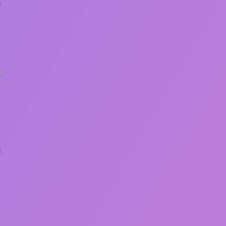
e
e
a