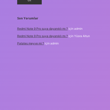
Son Yorumlar
Redmi Note 9 Pro suya dayanıklı mı ?
için
admin
Redmi Note 9 Pro suya dayanıklı mı ?
için
Yüsra Altun
Patates meyve mi ?
için
admin