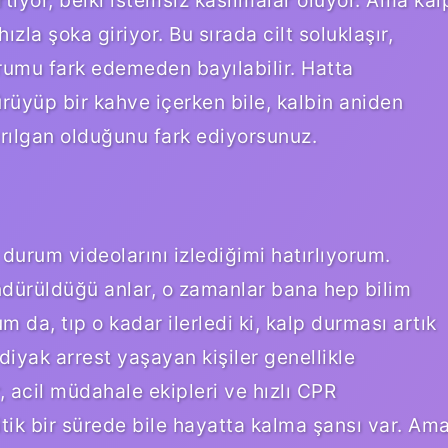
tıyor, belki istemsiz kasılmalar oluyor. Ama kal
zla şoka giriyor. Bu sırada cilt soluklaşır,
umu fark edemeden bayılabilir. Hatta
yüp bir kahve içerken bile, kalbin aniden
ılgan olduğunu fark ediyorsunuz.
durum videolarını izlediğimi hatırlıyorum.
öndürüldüğü anlar, o zamanlar bana hep bilim
 da, tıp o kadar ilerledi ki, kalp durması artık
diyak arrest yaşayan kişiler genellikle
, acil müdahale ekipleri ve hızlı CPR
tik bir sürede bile hayatta kalma şansı var. Am