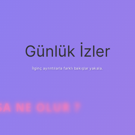
Günlük İzler
İlginç ayrıntılarla farklı bakışlar yakala.
SA NE OLUR ?