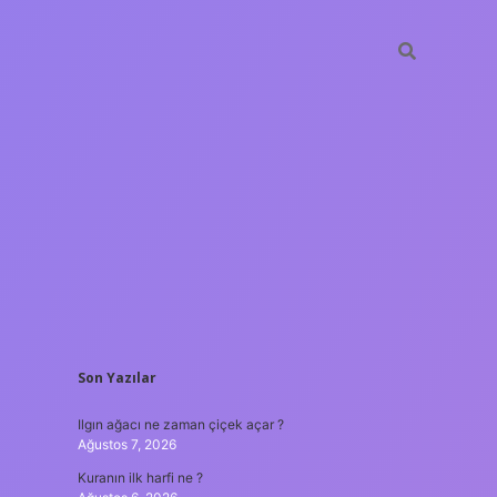
SIDEBAR
Son Yazılar
ilbet güncel g
Ilgın ağacı ne zaman çiçek açar ?
Ağustos 7, 2026
Kuranın ilk harfi ne ?