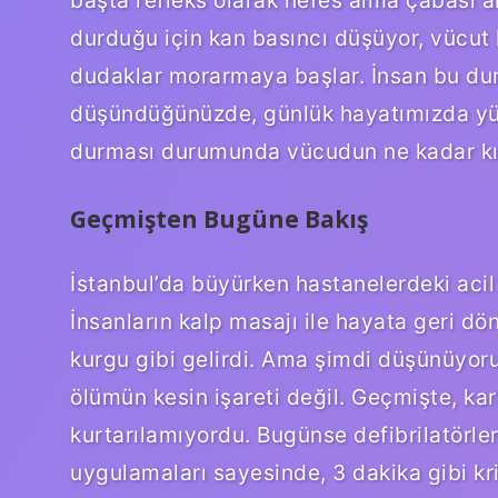
başta refleks olarak nefes alma çabası ar
durduğu için kan basıncı düşüyor, vücut hı
dudaklar morarmaya başlar. İnsan bu dur
düşündüğünüzde, günlük hayatımızda yürü
durması durumunda vücudun ne kadar kır
Geçmişten Bugüne Bakış
İstanbul’da büyürken hastanelerdeki acil 
İnsanların kalp masajı ile hayata geri d
kurgu gibi gelirdi. Ama şimdi düşünüyorum
ölümün kesin işareti değil. Geçmişte, kar
kurtarılamıyordu. Bugünse defibrilatörler
uygulamaları sayesinde, 3 dakika gibi kri