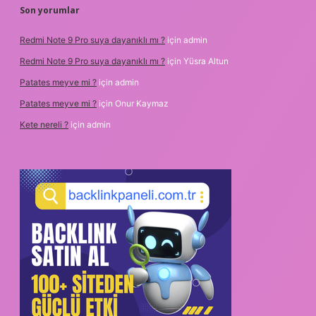
Son yorumlar
Redmi Note 9 Pro suya dayanıklı mı ?
için
admin
Redmi Note 9 Pro suya dayanıklı mı ?
için
Yüsra Altun
Patates meyve mi ?
için
admin
Patates meyve mi ?
için
Onur Kaymaz
Kete nereli ?
için
admin