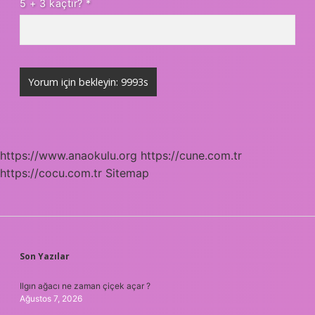
5 + 3 kaçtır?
*
https://www.anaokulu.org
https://cune.com.tr
https://cocu.com.tr
Sitemap
SIDEBAR
Son Yazılar
Ilgın ağacı ne zaman çiçek açar ?
Ağustos 7, 2026