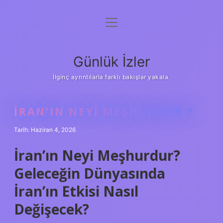
menüyü
Anasayfa
aç
Gizlilik Politikası
Günlük İzler
Yasal Uyarı
İlginç ayrıntılarla farklı bakışlar yakala.
Hakkımızda
İRAN’IN NEYI MEŞHURDUR ?
Tarih: Haziran 4, 2026
İran’ın Neyi Meşhurdur?
Geleceğin Dünyasında
İran’ın Etkisi Nasıl
Değişecek?