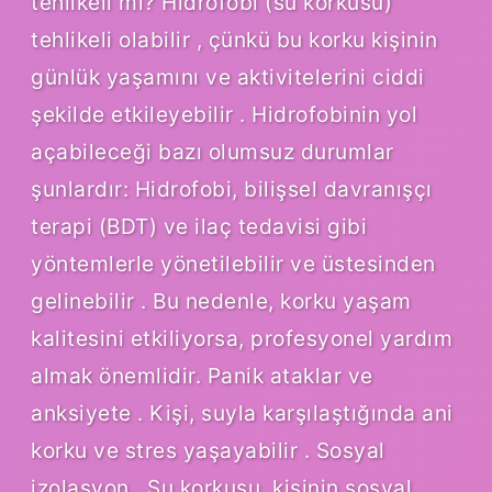
tehlikeli mi? Hidrofobi (su korkusu)
tehlikeli olabilir , çünkü bu korku kişinin
günlük yaşamını ve aktivitelerini ciddi
şekilde etkileyebilir . Hidrofobinin yol
açabileceği bazı olumsuz durumlar
şunlardır: Hidrofobi, bilişsel davranışçı
terapi (BDT) ve ilaç tedavisi gibi
yöntemlerle yönetilebilir ve üstesinden
gelinebilir . Bu nedenle, korku yaşam
kalitesini etkiliyorsa, profesyonel yardım
almak önemlidir. Panik ataklar ve
anksiyete . Kişi, suyla karşılaştığında ani
korku ve stres yaşayabilir . Sosyal
izolasyon . Su korkusu, kişinin sosyal