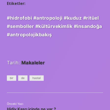
Etiketler:
#hidrofobi
#antropoloji
#kuduz
#ritüel
#semboller
#kültürvekimlik
#insandoğa
#antropolojikbakış
Tarih:
Makaleler
bir
de
hastal
Önceki Yazı
Hidiv Kasrı icinde ne var ?