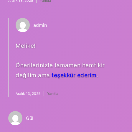
Aralık 13, 2025
Yanıtla
admin
Melike!
Önerilerinizle tamamen hemfikir
değilim ama
teşekkür ederim
.
Aralık 13, 2025
Yanıtla
Gül