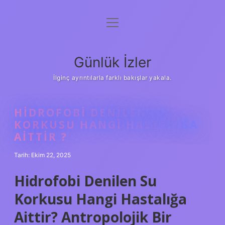
menüyü
Anasayfa
aç
Gizlilik Politikası
Günlük İzler
Yasal Uyarı
İlginç ayrıntılarla farklı bakışlar yakala.
Hakkımızda
HIDROFOBI DENILEN SU
KORKUSU HANGI HASTALIĞA
AITTIR ?
Tarih: Ekim 22, 2025
Hidrofobi Denilen Su
Korkusu Hangi Hastalığa
Aittir? Antropolojik Bir