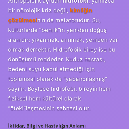
Antropolojik açıdan
hidrofobi
, yalnızca
bir nörolojik kriz değil,
kimliğin
çözülmesi
nin de metaforudur. Su,
kültürlerde “benlik”in yeniden doğuş
alanıdır; yıkanmak, arınmak, yeniden var
olmak demektir. Hidrofobik birey ise bu
dönüşümü reddeder. Kuduz hastası,
bedeni suyu kabul etmediği için
toplumsal olarak da “yabancılaşmış”
sayılır. Böylece hidrofobi, bireyin hem
fiziksel hem kültürel olarak
“öteki”leşmesinin sahnesi olur.
İktidar, Bilgi ve Hastalığın Anlamı