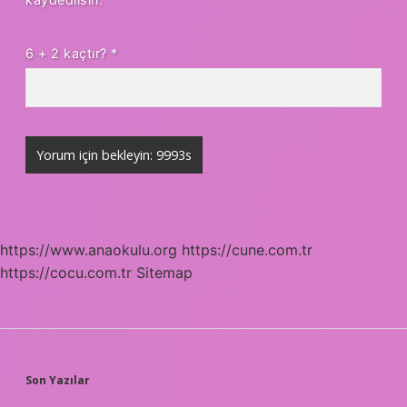
6 + 2 kaçtır?
*
https://www.anaokulu.org
https://cune.com.tr
https://cocu.com.tr
Sitemap
SIDEBAR
Son Yazılar