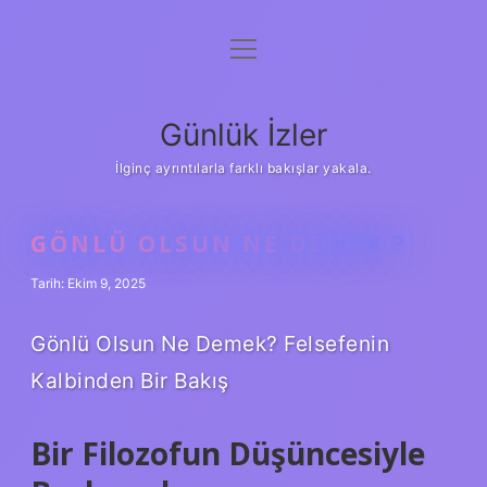
menüyü
Anasayfa
aç
Gizlilik Politikası
Günlük İzler
Yasal Uyarı
İlginç ayrıntılarla farklı bakışlar yakala.
Hakkımızda
GÖNLÜ OLSUN NE DEMEK ?
Tarih: Ekim 9, 2025
Gönlü Olsun Ne Demek? Felsefenin
Kalbinden Bir Bakış
Bir Filozofun Düşüncesiyle