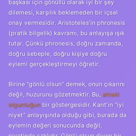
başkası için gönüllü olarak iyi bir şey
dilemesi, karşılık beklemeden bir içsel
onay vermesidir. Aristoteles’in phronesis
(pratik bilgelik) kavramı, bu anlayışa ışık
tutar. Çünkü phronesis, doğru zamanda,
doğru sebeple, doğru kişiye doğru
eylemi gerçekleştirmeyi öğretir.
Birine “gönlü olsun” demek, onun çıkarını
değil, huzurunu gözetmektir. Bu,
ahlaki
olgunluğun
bir göstergesidir. Kant’ın “iyi
niyet” anlayışında olduğu gibi, burada da
eylemin değeri sonucunda değil,
niyetinde saklıdır. Gönlü olsun diyen bir