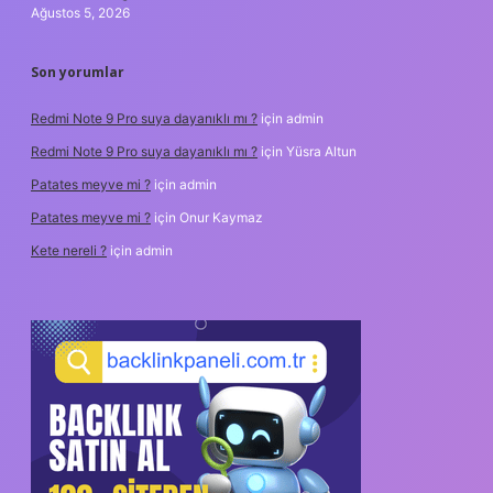
Ağustos 5, 2026
Son yorumlar
Redmi Note 9 Pro suya dayanıklı mı ?
için
admin
Redmi Note 9 Pro suya dayanıklı mı ?
için
Yüsra Altun
Patates meyve mi ?
için
admin
Patates meyve mi ?
için
Onur Kaymaz
Kete nereli ?
için
admin