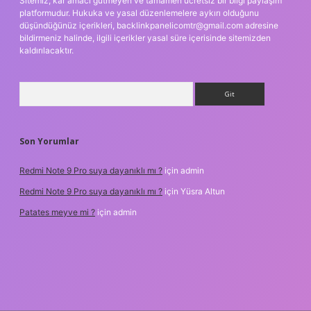
Sitemiz, kar amacı gütmeyen ve tamamen ücretsiz bir bilgi paylaşım
platformudur. Hukuka ve yasal düzenlemelere aykırı olduğunu
düşündüğünüz içerikleri,
backlinkpanelicomtr@gmail.com
adresine
bildirmeniz halinde, ilgili içerikler yasal süre içerisinde sitemizden
kaldırılacaktır.
Arama
Son Yorumlar
Redmi Note 9 Pro suya dayanıklı mı ?
için
admin
Redmi Note 9 Pro suya dayanıklı mı ?
için
Yüsra Altun
Patates meyve mi ?
için
admin