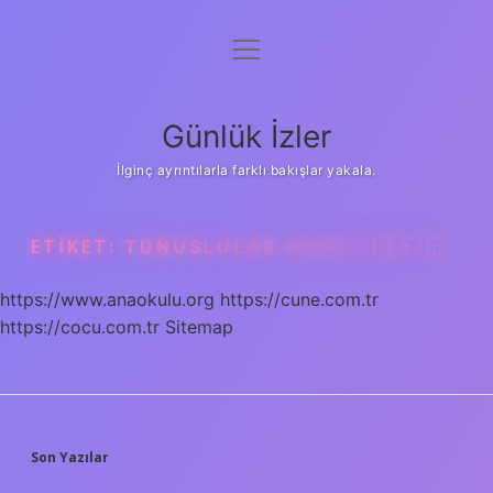
menüyü
Anasayfa
aç
Gizlilik Politikası
Günlük İzler
Yasal Uyarı
İlginç ayrıntılarla farklı bakışlar yakala.
Hakkımızda
ETIKET:
TUNUSLULAR HANGI IRKTIR
https://www.anaokulu.org
https://cune.com.tr
https://cocu.com.tr
Sitemap
SIDEBAR
Son Yazılar