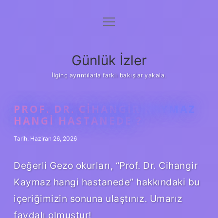
menüyü
Anasayfa
aç
Gizlilik Politikası
Günlük İzler
Yasal Uyarı
İlginç ayrıntılarla farklı bakışlar yakala.
Hakkımızda
PROF. DR. CIHANGIR KAYMAZ
HANGI HASTANEDE ?
Tarih: Haziran 26, 2026
Değerli Gezo okurları, “Prof. Dr. Cihangir
Kaymaz hangi hastanede” hakkındaki bu
içeriğimizin sonuna ulaştınız. Umarız
faydalı olmuştur!