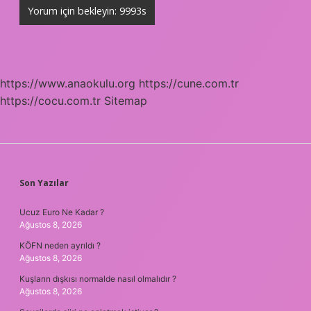
https://www.anaokulu.org
https://cune.com.tr
https://cocu.com.tr
Sitemap
SIDEBAR
Son Yazılar
Ucuz Euro Ne Kadar ?
Ağustos 8, 2026
KÖFN neden ayrıldı ?
Ağustos 8, 2026
Kuşların dışkısı normalde nasıl olmalıdır ?
Ağustos 8, 2026