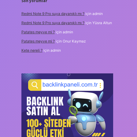
Son yorumlar
Redmi Note 9 Pro suya dayanıklı mı ?
için
admin
Redmi Note 9 Pro suya dayanıklı mı ?
için
Yüsra Altun
Patates meyve mi ?
için
admin
Patates meyve mi ?
için
Onur Kaymaz
Kete nereli ?
için
admin