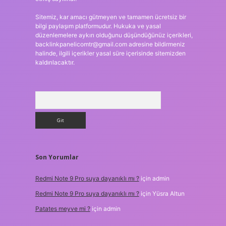
Sitemiz, kar amacı gütmeyen ve tamamen ücretsiz bir
bilgi paylaşım platformudur. Hukuka ve yasal
düzenlemelere aykırı olduğunu düşündüğünüz içerikleri,
backlinkpanelicomtr@gmail.com
adresine bildirmeniz
halinde, ilgili içerikler yasal süre içerisinde sitemizden
kaldırılacaktır.
Arama
Son Yorumlar
Redmi Note 9 Pro suya dayanıklı mı ?
için
admin
Redmi Note 9 Pro suya dayanıklı mı ?
için
Yüsra Altun
Patates meyve mi ?
için
admin