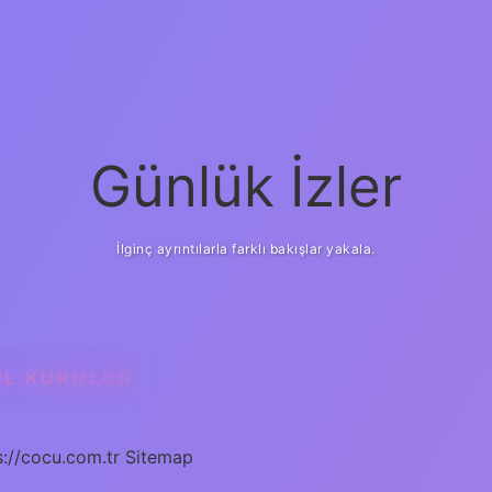
Günlük İzler
İlginç ayrıntılarla farklı bakışlar yakala.
IL KURULUR
s://cocu.com.tr
Sitemap