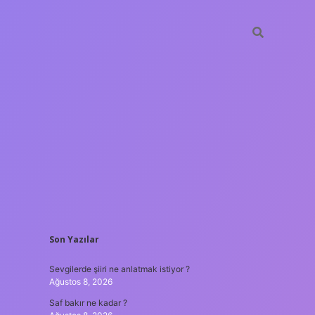
SIDEBAR
Son Yazılar
ilbet güncel giri
Sevgilerde şiiri ne anlatmak istiyor ?
Ağustos 8, 2026
Saf bakır ne kadar ?