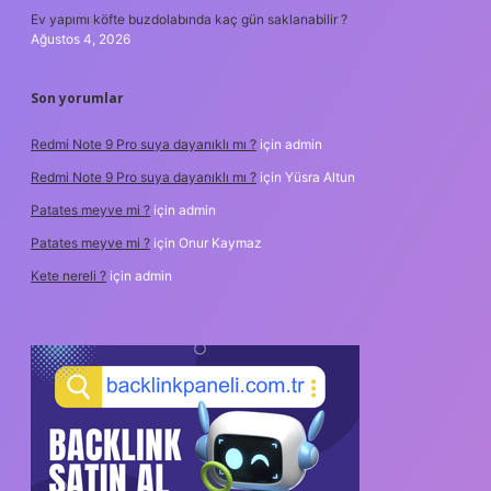
Ev yapımı köfte buzdolabında kaç gün saklanabilir ?
Ağustos 4, 2026
Son yorumlar
Redmi Note 9 Pro suya dayanıklı mı ?
için
admin
Redmi Note 9 Pro suya dayanıklı mı ?
için
Yüsra Altun
Patates meyve mi ?
için
admin
Patates meyve mi ?
için
Onur Kaymaz
Kete nereli ?
için
admin