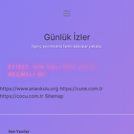
menüyü
Anasayfa
aç
Gizlilik Politikası
Günlük İzler
Yasal Uyarı
İlginç ayrıntılarla farklı bakışlar yakala.
Hakkımızda
ETIKET:
DIN KÜLTÜRÜ DERSI
SEÇMELI MI
https://www.anaokulu.org
https://cune.com.tr
https://cocu.com.tr
Sitemap
Son Yazılar