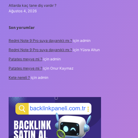
Atlarda kaç tane diş vardır ?
Ağustos 4, 2026
Son yorumlar
Redmi Note 9 Pro suya dayanıklı mı ?
için
admin
Redmi Note 9 Pro suya dayanıklı mı ?
için
Yüsra Altun
Patates meyve mi ?
için
admin
Patates meyve mi ?
için
Onur Kaymaz
Kete nereli ?
için
admin