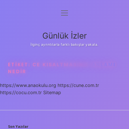
menüyü
Anasayfa
aç
Gizlilik Politikası
Günlük İzler
Yasal Uyarı
İlginç ayrıntılarla farklı bakışlar yakala.
Hakkımızda
ETIKET:
CE KISALTMASININ ANLAMI
NEDIR
https://www.anaokulu.org
https://cune.com.tr
https://cocu.com.tr
Sitemap
Son Yazılar