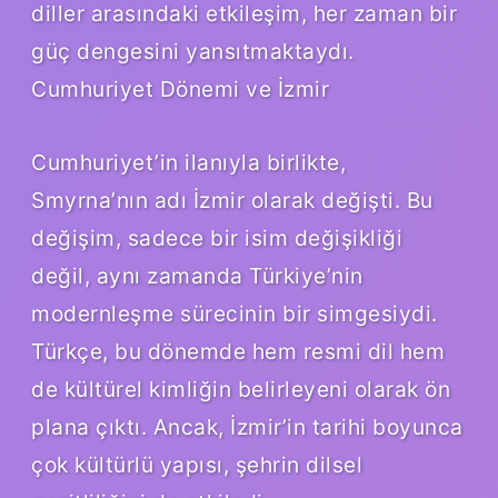
diller arasındaki etkileşim, her zaman bir
güç dengesini yansıtmaktaydı.
Cumhuriyet Dönemi ve İzmir
Cumhuriyet’in ilanıyla birlikte,
Smyrna’nın adı İzmir olarak değişti. Bu
değişim, sadece bir isim değişikliği
değil, aynı zamanda Türkiye’nin
modernleşme sürecinin bir simgesiydi.
Türkçe, bu dönemde hem resmi dil hem
de kültürel kimliğin belirleyeni olarak ön
plana çıktı. Ancak, İzmir’in tarihi boyunca
çok kültürlü yapısı, şehrin dilsel