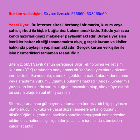
Reklam ve İletişim:
Skype: live:.cid.575569c608265c69
Yasal Uyarı:
Bu internet sitesi, herhangi bir marka, kurum veya
şahıs şirketi ile hiçbir bağlantısı bulunmamaktadır. Sitede yalnızca
kendi hazırladığımız makaleler paylaşılmaktadır. Burada yer alan
içerikler haber niteliği taşımamakta olup, gerçek kurum ve kişiler
hakkında paylaşım yapılmamaktadır. Gerçek kurum ve kişiler ile
isim benzerlikleri tamamen tesadüfidir.
Sitemiz, 5651 Sayılı Kanun gereğince Bilgi Teknolojileri ve İletişim
Kurumu (BTK) tarafından onaylanmış bir Yer Sağlayıcı olarak hizmet
vermektedir. Bu nedenle, sitedeki içerikleri proaktif olarak denetleme
veya araştırma yükümlülüğümüz bulunmamaktadır. Ancak, üyelerimiz
yazdıkları içeriklerin sorumluluğunu taşımakta olup, siteye üye olarak
bu sorumluluğu kabul etmiş sayılırlar.
Sitemiz, kar amacı gütmeyen ve tamamen ücretsiz bir bilgi paylaşım
platformudur. Hukuka ve yasal düzenlemelere aykırı olduğunu
düşündüğünüz içerikleri,
backlinkpanelicomtr@gmail.com
adresine
bildirmeniz halinde, ilgili içerikler yasal süre içerisinde sitemizden
kaldırılacaktır.