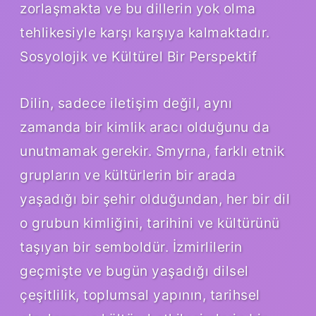
zorlaşmakta ve bu dillerin yok olma
tehlikesiyle karşı karşıya kalmaktadır.
Sosyolojik ve Kültürel Bir Perspektif
Dilin, sadece iletişim değil, aynı
zamanda bir kimlik aracı olduğunu da
unutmamak gerekir. Smyrna, farklı etnik
grupların ve kültürlerin bir arada
yaşadığı bir şehir olduğundan, her bir dil
o grubun kimliğini, tarihini ve kültürünü
taşıyan bir semboldür. İzmirlilerin
geçmişte ve bugün yaşadığı dilsel
çeşitlilik, toplumsal yapının, tarihsel