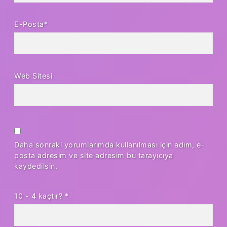
E-Posta*
Web Sitesi
Daha sonraki yorumlarımda kullanılması için adım, e-
posta adresim ve site adresim bu tarayıcıya
kaydedilsin.
10 - 4 kaçtır?
*