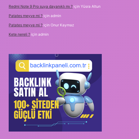
Redmi Note 9 Pro suya dayanıklı mı ?
için
Yüsra Altun
Patates meyve mi ?
için
admin
Patates meyve mi ?
için
Onur Kaymaz
Kete nereli ?
için
admin