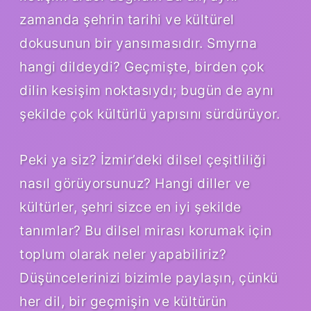
zamanda şehrin tarihi ve kültürel
dokusunun bir yansımasıdır. Smyrna
hangi dildeydi? Geçmişte, birden çok
dilin kesişim noktasıydı; bugün de aynı
şekilde çok kültürlü yapısını sürdürüyor.
Peki ya siz? İzmir’deki dilsel çeşitliliği
nasıl görüyorsunuz? Hangi diller ve
kültürler, şehri sizce en iyi şekilde
tanımlar? Bu dilsel mirası korumak için
toplum olarak neler yapabiliriz?
Düşüncelerinizi bizimle paylaşın, çünkü
her dil, bir geçmişin ve kültürün