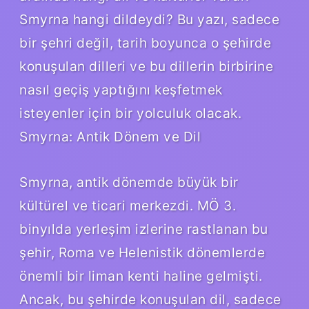
Smyrna hangi dildeydi? Bu yazı, sadece
bir şehri değil, tarih boyunca o şehirde
konuşulan dilleri ve bu dillerin birbirine
nasıl geçiş yaptığını keşfetmek
isteyenler için bir yolculuk olacak.
Smyrna: Antik Dönem ve Dil
Smyrna, antik dönemde büyük bir
kültürel ve ticari merkezdi. MÖ 3.
binyılda yerleşim izlerine rastlanan bu
şehir, Roma ve Helenistik dönemlerde
önemli bir liman kenti haline gelmişti.
Ancak, bu şehirde konuşulan dil, sadece