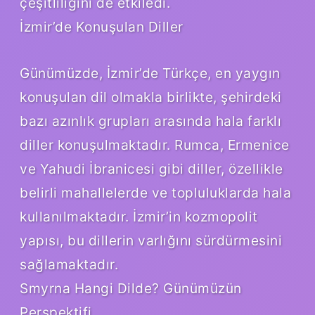
çeşitliliğini de etkiledi.
İzmir’de Konuşulan Diller
Günümüzde, İzmir’de Türkçe, en yaygın
konuşulan dil olmakla birlikte, şehirdeki
bazı azınlık grupları arasında hala farklı
diller konuşulmaktadır. Rumca, Ermenice
ve Yahudi İbranicesi gibi diller, özellikle
belirli mahallelerde ve topluluklarda hala
kullanılmaktadır. İzmir’in kozmopolit
yapısı, bu dillerin varlığını sürdürmesini
sağlamaktadır.
Smyrna Hangi Dilde? Günümüzün
Perspektifi