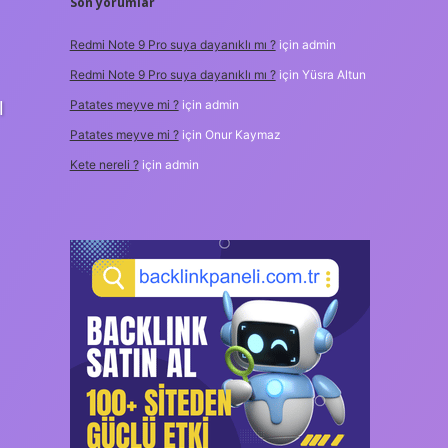
Son yorumlar
Redmi Note 9 Pro suya dayanıklı mı ?
için
admin
Redmi Note 9 Pro suya dayanıklı mı ?
için
Yüsra Altun
l
Patates meyve mi ?
için
admin
Patates meyve mi ?
için
Onur Kaymaz
Kete nereli ?
için
admin