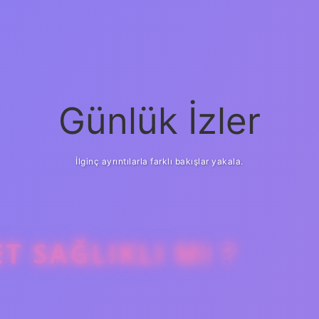
Günlük İzler
İlginç ayrıntılarla farklı bakışlar yakala.
 SAĞLIKLI MI ?