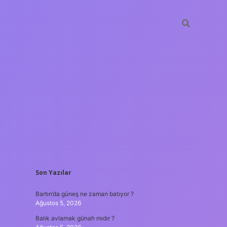
SIDEBAR
Son Yazılar
ilbet güncel
Bartın’da güneş ne zaman batıyor ?
Ağustos 5, 2026
Balık avlamak günah mıdır ?