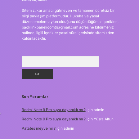
Sitemiz, kar amacı gütmeyen ve tamamen ücretsiz bir
bilgi paylaşım platformudur. Hukuka ve yasal
düzenlemelere aykırı olduğunu düşündüğünüz içerikleri,
backlinkpanelicomtr@gmail.com
adresine bildirmeniz
halinde, ilgili içerikler yasal süre içerisinde sitemizden
kaldırılacaktır.
Arama
Son Yorumlar
,
Redmi Note 9 Pro suya dayanıklı mı ?
için
admin
Redmi Note 9 Pro suya dayanıklı mı ?
için
Yüsra Altun
Patates meyve mi ?
için
admin