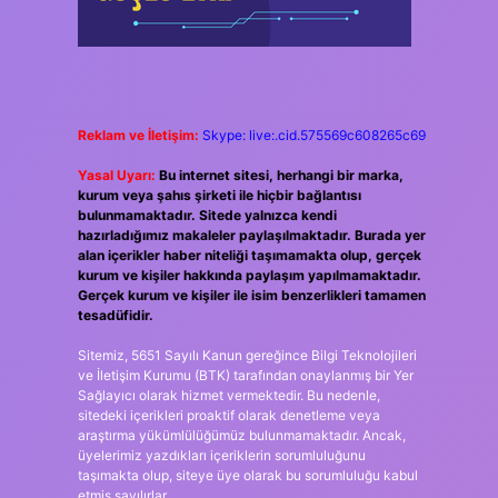
Reklam ve İletişim:
Skype: live:.cid.575569c608265c69
Yasal Uyarı:
Bu internet sitesi, herhangi bir marka,
kurum veya şahıs şirketi ile hiçbir bağlantısı
bulunmamaktadır. Sitede yalnızca kendi
hazırladığımız makaleler paylaşılmaktadır. Burada yer
alan içerikler haber niteliği taşımamakta olup, gerçek
kurum ve kişiler hakkında paylaşım yapılmamaktadır.
Gerçek kurum ve kişiler ile isim benzerlikleri tamamen
tesadüfidir.
Sitemiz, 5651 Sayılı Kanun gereğince Bilgi Teknolojileri
ve İletişim Kurumu (BTK) tarafından onaylanmış bir Yer
Sağlayıcı olarak hizmet vermektedir. Bu nedenle,
sitedeki içerikleri proaktif olarak denetleme veya
araştırma yükümlülüğümüz bulunmamaktadır. Ancak,
üyelerimiz yazdıkları içeriklerin sorumluluğunu
taşımakta olup, siteye üye olarak bu sorumluluğu kabul
etmiş sayılırlar.