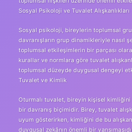
toplumsal ilişkileri üzerinde önemli etkile
Sosyal Psikoloji ve Tuvalet Alışkanlıkları
Sosyal psikoloji, bireylerin toplumsal gr
davranışların grup dinamikleriyle nasıl şek
toplumsal etkileşimlerin bir parçası olara
kurallar ve normlara göre tuvalet alışkanl
toplumsal düzeyde duygusal dengeyi etk
Tuvalet ve Kimlik
Oturmalı tuvalet, bireyin kişisel kimliğin
bir davranış biçimidir. Birey, tuvalet alı
uyum gösterirken, kimliğini de bu alışkanl
duygusal zekânın önemli bir yansımasıdı