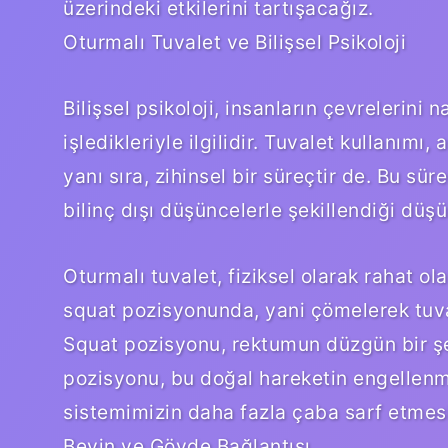
üzerindeki etkilerini tartışacağız.
Oturmalı Tuvalet ve Bilişsel Psikoloji
Bilişsel psikoloji, insanların çevrelerini n
işledikleriyle ilgilidir. Tuvalet kullanımı
yanı sıra, zihinsel bir süreçtir de. Bu sürec
bilinç dışı düşüncelerle şekillendiği düşün
Oturmalı tuvalet, fiziksel olarak rahat ol
squat pozisyonunda, yani çömelerek tuva
Squat pozisyonu, rektumun düzgün bir ş
pozisyonu, bu doğal hareketin engellenme
sistemimizin daha fazla çaba sarf etmesi
Beyin ve Gövde Bağlantısı