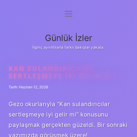
menüyü
Anasayfa
aç
Gizlilik Politikası
Günlük İzler
Yasal Uyarı
İlginç ayrıntılarla farklı bakışlar yakala.
Hakkımızda
KAN SULANDIRICILAR
SERTLEŞMEYE IYI GELIR MI ?
Tarih: Haziran 12, 2026
Gezo okurlarıyla “Kan sulandırıcılar
sertleşmeye iyi gelir mi” konusunu
paylaşmak gerçekten güzeldi. Bir sonraki
yazımızda görüşmek üzere!