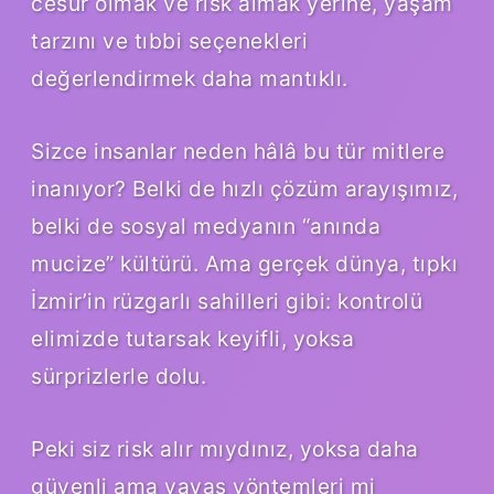
cesur olmak ve risk almak yerine, yaşam
tarzını ve tıbbi seçenekleri
değerlendirmek daha mantıklı.
Sizce insanlar neden hâlâ bu tür mitlere
inanıyor? Belki de hızlı çözüm arayışımız,
belki de sosyal medyanın “anında
mucize” kültürü. Ama gerçek dünya, tıpkı
İzmir’in rüzgarlı sahilleri gibi: kontrolü
elimizde tutarsak keyifli, yoksa
sürprizlerle dolu.
Peki siz risk alır mıydınız, yoksa daha
güvenli ama yavaş yöntemleri mi