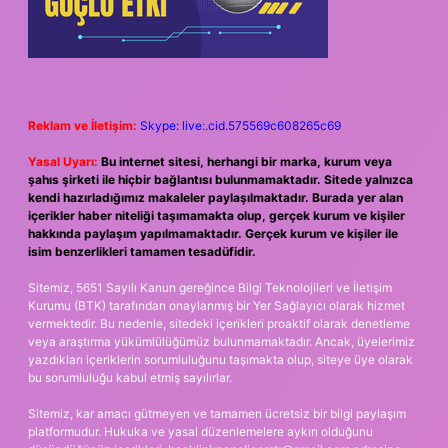
Reklam ve İletişim:
Skype: live:.cid.575569c608265c69
Yasal Uyarı:
Bu internet sitesi, herhangi bir marka, kurum veya
şahıs şirketi ile hiçbir bağlantısı bulunmamaktadır. Sitede yalnızca
kendi hazırladığımız makaleler paylaşılmaktadır. Burada yer alan
içerikler haber niteliği taşımamakta olup, gerçek kurum ve kişiler
hakkında paylaşım yapılmamaktadır. Gerçek kurum ve kişiler ile
isim benzerlikleri tamamen tesadüfidir.
Sitemiz, 5651 Sayılı Kanun gereğince Bilgi Teknolojileri ve İletişim
Kurumu (BTK) tarafından onaylanmış bir Yer Sağlayıcı olarak hizmet
vermektedir. Bu nedenle, sitedeki içerikleri proaktif olarak denetleme
veya araştırma yükümlülüğümüz bulunmamaktadır. Ancak, üyelerimiz
yazdıkları içeriklerin sorumluluğunu taşımakta olup, siteye üye olarak
bu sorumluluğu kabul etmiş sayılırlar.
Sitemiz, kar amacı gütmeyen ve tamamen ücretsiz bir bilgi paylaşım
platformudur. Hukuka ve yasal düzenlemelere aykırı olduğunu