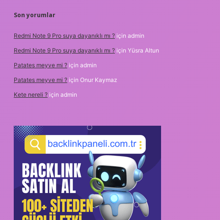
Son yorumlar
Redmi Note 9 Pro suya dayanıklı mı ?
için
admin
Redmi Note 9 Pro suya dayanıklı mı ?
için
Yüsra Altun
Patates meyve mi ?
için
admin
Patates meyve mi ?
için
Onur Kaymaz
Kete nereli ?
için
admin