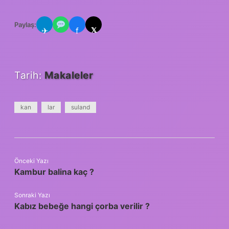
Paylaş:
✈
f
𝕏
Tarih:
Makaleler
kan
lar
suland
Önceki Yazı
Kambur balina kaç ?
Sonraki Yazı
Kabız bebeğe hangi çorba verilir ?