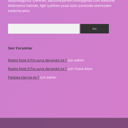
düşündüğünüz içerikleri,
backlinkpanelicomtr@gmail.com
adresine
bildirmeniz halinde, ilgili içerikler yasal süre içerisinde sitemizden
kaldırılacaktır.
Arama
Son Yorumlar
Redmi Note 9 Pro suya dayanıklı mı ?
için
admin
Redmi Note 9 Pro suya dayanıklı mı ?
için
Yüsra Altun
Patates meyve mi ?
için
admin
cel giriş