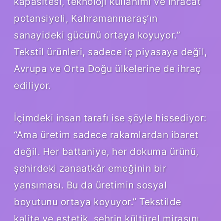
kapasitesi, teknoloji kullanımı ve ihracat
potansiyeli, Kahramanmaraş’ın
sanayideki gücünü ortaya koyuyor.”
Tekstil ürünleri, sadece iç piyasaya değil,
Avrupa ve Orta Doğu ülkelerine de ihraç
ediliyor.
İçimdeki insan tarafı ise şöyle hissediyor:
“Ama üretim sadece rakamlardan ibaret
değil. Her battaniye, her dokuma ürünü,
şehirdeki zanaatkâr emeğinin bir
yansıması. Bu da üretimin sosyal
boyutunu ortaya koyuyor.” Tekstilde
kalite ve estetik, şehrin kültürel mirasını