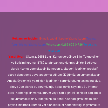
iş
Reklam ve İletişim:
E-mail:
backlinkpaneli@gmail.com
Teams:
forumhizmeti@gmail.com
Whatsapp: 0262 606 0 726
Telegram:
@karabul
Yasal Uyarı:
Sitemiz, 5651 Sayılı Kanun gereğince Bilgi Teknolojileri
ve İletişim Kurumu (BTK) tarafından onaylanmış bir Yer Sağlayıcı
olarak hizmet vermektedir. Bu nedenle, sitedeki içerikleri proaktif
olarak denetleme veya araştırma yükümlülüğümüz bulunmamaktadır.
Ancak, üyelerimiz yazdıkları içeriklerin sorumluluğunu taşımakta olup,
siteye üye olarak bu sorumluluğu kabul etmiş sayılırlar. Bu internet
sitesi, herhangi bir marka, kurum veya şahıs şirketi ile hiçbir bağlantısı
bulunmamaktadır. Sitede yalnızca kendi hazırladığımız makaleler
paylaşılmaktadır. Burada yer alan içerikler haber niteliği taşımamakta