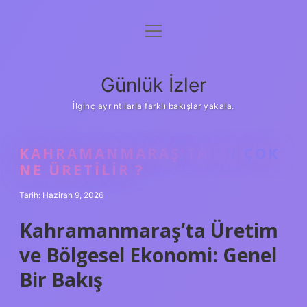
menüyü
Anasayfa
aç
Gizlilik Politikası
Günlük İzler
Yasal Uyarı
İlginç ayrıntılarla farklı bakışlar yakala.
Hakkımızda
KAHRAMANMARAŞ’TA EN ÇOK
NE ÜRETILIR ?
Tarih: Haziran 9, 2026
Kahramanmaraş’ta Üretim
ve Bölgesel Ekonomi: Genel
Bir Bakış