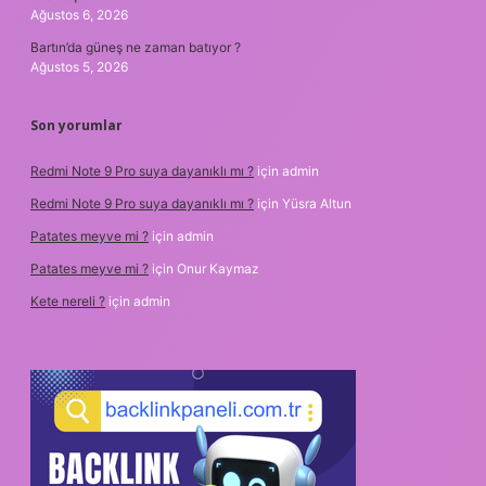
Ağustos 6, 2026
Bartın’da güneş ne zaman batıyor ?
Ağustos 5, 2026
Son yorumlar
Redmi Note 9 Pro suya dayanıklı mı ?
için
admin
Redmi Note 9 Pro suya dayanıklı mı ?
için
Yüsra Altun
Patates meyve mi ?
için
admin
Patates meyve mi ?
için
Onur Kaymaz
Kete nereli ?
için
admin