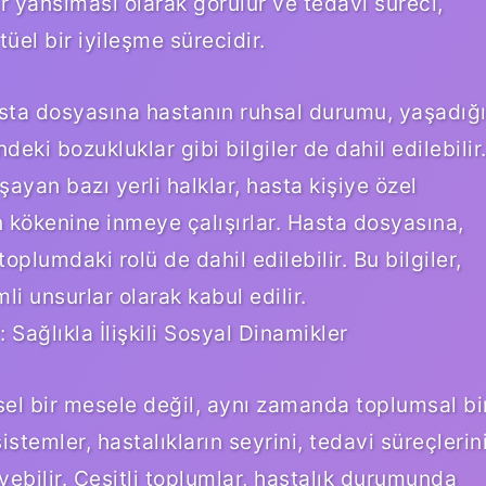
 yansıması olarak görülür ve tedavi süreci,
üel bir iyileşme sürecidir.
asta dosyasına hastanın ruhsal durumu, yaşadığ
deki bozukluklar gibi bilgiler de dahil edilebilir
an bazı yerli halklar, hasta kişiye özel
n kökenine inmeye çalışırlar. Hasta dosyasına,
 toplumdaki rolü de dahil edilebilir. Bu bilgiler,
i unsurlar olarak kabul edilir.
Sağlıkla İlişkili Sosyal Dinamikler
sel bir mesele değil, aynı zamanda toplumsal bi
stemler, hastalıkların seyrini, tedavi süreçlerin
yebilir. Çeşitli toplumlar, hastalık durumunda