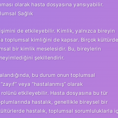
ması olarak hasta dosyasına yansıyabilir.
plumsal Sağlık
şimini de etkileyebilir. Kimlik, yalnızca bireyin
da toplumsal kimliğini de kapsar. Birçok kültürd
msal bir kimlik meselesidir. Bu, bireylerin
neyimlediğini şekillendirir.
stalandığında, bu durum onun toplumsal
n “zayıf” veya “hastalanmış” olarak
olünü etkileyebilir. Hasta dosyasına bu tür
toplumlarında hastalık, genellikle bireysel bir
kültürlerde hastalık, toplumsal sorumluluklarla i