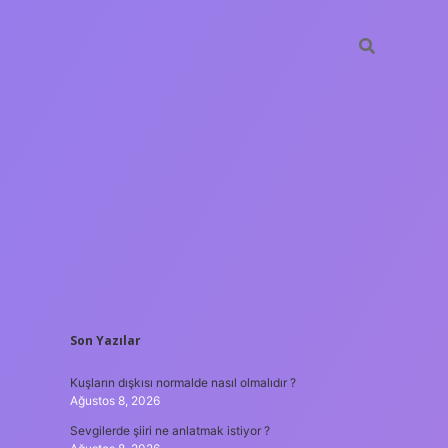
SIDEBAR
Son Yazılar
ilbet günce
Kuşların dışkısı normalde nasıl olmalıdır ?
Ağustos 8, 2026
Sevgilerde şiiri ne anlatmak istiyor ?