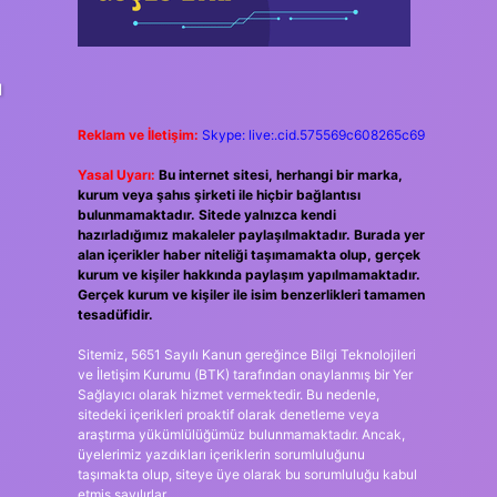
ı
Reklam ve İletişim:
Skype: live:.cid.575569c608265c69
Yasal Uyarı:
Bu internet sitesi, herhangi bir marka,
kurum veya şahıs şirketi ile hiçbir bağlantısı
bulunmamaktadır. Sitede yalnızca kendi
hazırladığımız makaleler paylaşılmaktadır. Burada yer
alan içerikler haber niteliği taşımamakta olup, gerçek
kurum ve kişiler hakkında paylaşım yapılmamaktadır.
Gerçek kurum ve kişiler ile isim benzerlikleri tamamen
tesadüfidir.
Sitemiz, 5651 Sayılı Kanun gereğince Bilgi Teknolojileri
ve İletişim Kurumu (BTK) tarafından onaylanmış bir Yer
Sağlayıcı olarak hizmet vermektedir. Bu nedenle,
sitedeki içerikleri proaktif olarak denetleme veya
araştırma yükümlülüğümüz bulunmamaktadır. Ancak,
üyelerimiz yazdıkları içeriklerin sorumluluğunu
taşımakta olup, siteye üye olarak bu sorumluluğu kabul
etmiş sayılırlar.