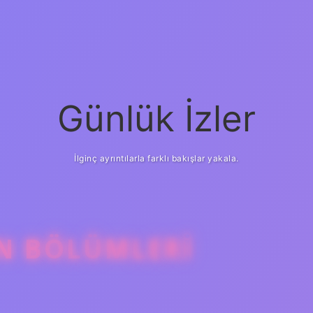
Günlük İzler
İlginç ayrıntılarla farklı bakışlar yakala.
N BÖLÜMLERI