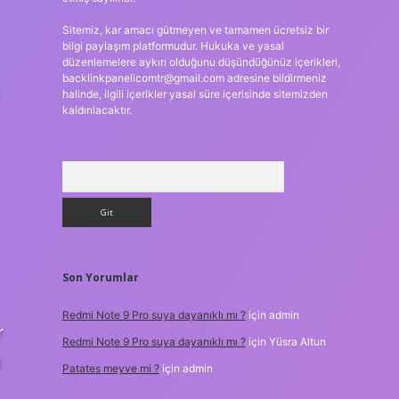
Sitemiz, kar amacı gütmeyen ve tamamen ücretsiz bir
bilgi paylaşım platformudur. Hukuka ve yasal
düzenlemelere aykırı olduğunu düşündüğünüz içerikleri,
backlinkpanelicomtr@gmail.com
adresine bildirmeniz
ı
halinde, ilgili içerikler yasal süre içerisinde sitemizden
kaldırılacaktır.
.
Arama
Son Yorumlar
Redmi Note 9 Pro suya dayanıklı mı ?
için
admin
r
Redmi Note 9 Pro suya dayanıklı mı ?
için
Yüsra Altun
i
Patates meyve mi ?
için
admin