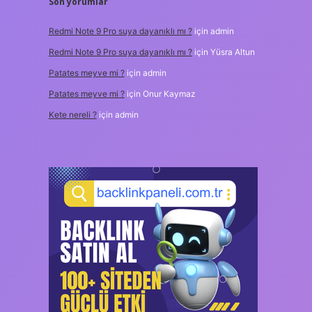
Son yorumlar
Redmi Note 9 Pro suya dayanıklı mı ?
için
admin
Redmi Note 9 Pro suya dayanıklı mı ?
için
Yüsra Altun
Patates meyve mi ?
için
admin
Patates meyve mi ?
için
Onur Kaymaz
Kete nereli ?
için
admin