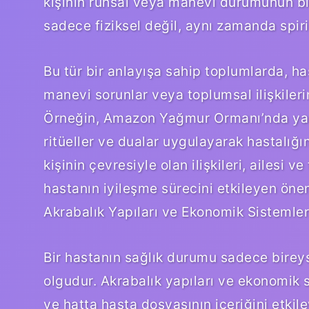
kişinin ruhsal veya manevi durumunun bir
sadece fiziksel değil, aynı zamanda spirit
Bu tür bir anlayışa sahip toplumlarda, h
manevi sorunlar veya toplumsal ilişkilerin
Örneğin, Amazon Yağmur Ormanı’nda yaşay
ritüeller ve dualar uygulayarak hastalığı
kişinin çevresiyle olan ilişkileri, ailesi ve
hastanın iyileşme sürecini etkileyen öneml
Akrabalık Yapıları ve Ekonomik Sistemler: 
Bir hastanın sağlık durumu sadece birey
olgudur. Akrabalık yapıları ve ekonomik si
ve hatta hasta dosyasının içeriğini etkile