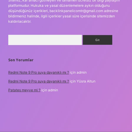
Sitemiz, kar amacı gütmeyen ve tamamen ücretsiz bir bilgi paylaşım
platformudur. Hukuka ve yasal düzenlemelere aykırı olduğunu
düşündüğünüz içerikleri,
backlinkpanelicomtr@gmail.com
adresine
bildirmeniz halinde, ilgili içerikler yasal süre içerisinde sitemizden
kaldırılacaktır.
Arama
Son Yorumlar
Redmi Note 9 Pro suya dayanıklı mı ?
için
admin
Redmi Note 9 Pro suya dayanıklı mı ?
için
Yüsra Altun
Patates meyve mi ?
için
admin