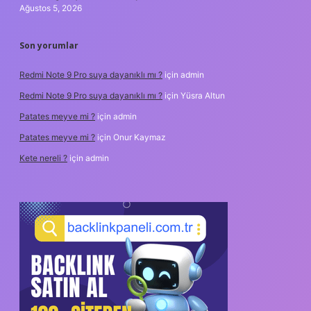
Ağustos 5, 2026
Son yorumlar
Redmi Note 9 Pro suya dayanıklı mı ?
için
admin
Redmi Note 9 Pro suya dayanıklı mı ?
için
Yüsra Altun
Patates meyve mi ?
için
admin
Patates meyve mi ?
için
Onur Kaymaz
Kete nereli ?
için
admin