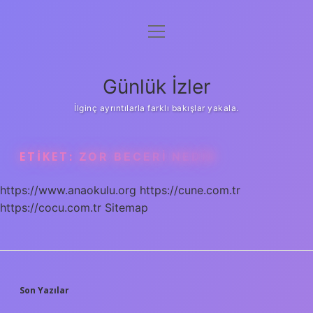
menüyü
Anasayfa
aç
Gizlilik Politikası
Günlük İzler
Yasal Uyarı
İlginç ayrıntılarla farklı bakışlar yakala.
Hakkımızda
ETIKET:
ZOR BECERI NEDIR
https://www.anaokulu.org
https://cune.com.tr
https://cocu.com.tr
Sitemap
SIDEBAR
Son Yazılar