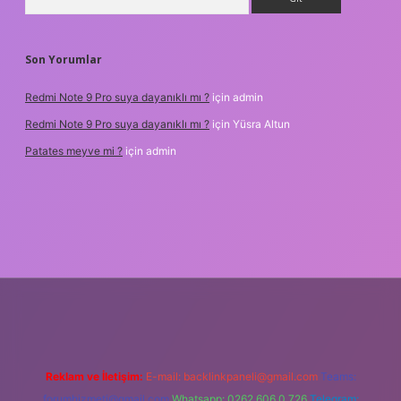
Son Yorumlar
Redmi Note 9 Pro suya dayanıklı mı ?
için
admin
Redmi Note 9 Pro suya dayanıklı mı ?
için
Yüsra Altun
Patates meyve mi ?
için
admin
ncel giriş
Reklam ve İletişim:
E-mail:
backlinkpaneli@gmail.com
Teams:
forumhizmeti@gmail.com
Whatsapp: 0262 606 0 726
Telegram: