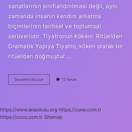
sanatlarının sınıflandırılması değil, aynı
zamanda insanın kendini anlatma
biçimlerinin tarihsel ve toplumsal
serüvenidir. Tiyatronun Kökeni: Ritüelden
Dramatik Yapıya Tiyatro, köken olarak bir
ritüelden doğmuştur.…
Tiyatro
Devamını okuyun
12 Yorum
türleri
kaça
ayrılır
?
https://www.anaokulu.org
https://cune.com.tr
https://cocu.com.tr
Sitemap