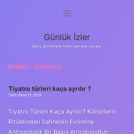
menüyü
Anasayfa
aç
Gizlilik Politikası
Günlük İzler
Yasal Uyarı
İlginç ayrıntılarla farklı bakışlar yakala.
Hakkımızda
ETIKET:
TIYATRO
Tiyatro türleri kaça ayrılır ?
Tarih: Ekim 17, 2025
Tiyatro Türleri Kaça Ayrılır? Kültürlerin
Ritüelinden Sahnenin Evrimine
Antropolojik Bir Bakış Antropoloğun