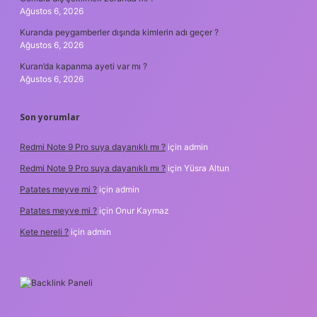
Ağustos 6, 2026
Kuranda peygamberler dışında kimlerin adı geçer ?
Ağustos 6, 2026
Kuran’da kapanma ayeti var mı ?
Ağustos 6, 2026
Son yorumlar
Redmi Note 9 Pro suya dayanıklı mı ?
için
admin
Redmi Note 9 Pro suya dayanıklı mı ?
için
Yüsra Altun
Patates meyve mi ?
için
admin
Patates meyve mi ?
için
Onur Kaymaz
Kete nereli ?
için
admin