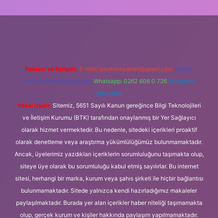
üncel giriş
Reklam ve İletişim:
E-mail:
backlinkpaneli@gmail.com
Teams:
forumhizmeti@gmail.com
Whatsapp: 0262 606 0 726
Telegram:
@karabul
Yasal Uyarı:
Sitemiz, 5651 Sayılı Kanun gereğince Bilgi Teknolojileri
ve İletişim Kurumu (BTK) tarafından onaylanmış bir Yer Sağlayıcı
olarak hizmet vermektedir. Bu nedenle, sitedeki içerikleri proaktif
olarak denetleme veya araştırma yükümlülüğümüz bulunmamaktadır.
Ancak, üyelerimiz yazdıkları içeriklerin sorumluluğunu taşımakta olup,
siteye üye olarak bu sorumluluğu kabul etmiş sayılırlar. Bu internet
sitesi, herhangi bir marka, kurum veya şahıs şirketi ile hiçbir bağlantısı
bulunmamaktadır. Sitede yalnızca kendi hazırladığımız makaleler
paylaşılmaktadır. Burada yer alan içerikler haber niteliği taşımamakta
olup, gerçek kurum ve kişiler hakkında paylaşım yapılmamaktadır.