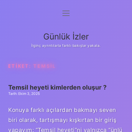
menüyü
Anasayfa
aç
Gizlilik Politikası
Günlük İzler
Yasal Uyarı
İlginç ayrıntılarla farklı bakışlar yakala.
Hakkımızda
ETIKET:
TEMSIL
Temsil heyeti kimlerden oluşur ?
Tarih: Ekim 3, 2025
Konuya farklı açılardan bakmayı seven
biri olarak, tartışmayı kışkırtan bir giriş
yapayım: “Temsil heyeti”ni yalnızca “ünlü