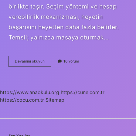
birlikte taşır. Seçim yöntemi ve hesap
verebilirlik mekanizması, heyetin
başarısını heyetten daha fazla belirler.
Temsil; yalnızca masaya oturmak…
Temsil
Devamını okuyun
16 Yorum
heyeti
kimlerden
oluşur
?
https://www.anaokulu.org
https://cune.com.tr
https://cocu.com.tr
Sitemap
Son Yazılar