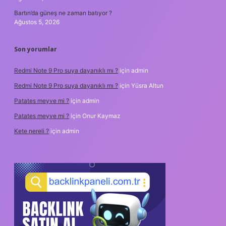
Bartın’da güneş ne zaman batıyor ?
Ağustos 5, 2026
Son yorumlar
Redmi Note 9 Pro suya dayanıklı mı ?
için
admin
Redmi Note 9 Pro suya dayanıklı mı ?
için
Yüsra Altun
Patates meyve mi ?
için
admin
Patates meyve mi ?
için
Onur Kaymaz
Kete nereli ?
için
admin