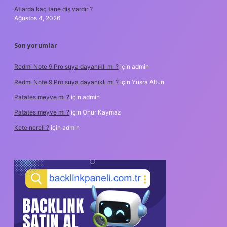
Atlarda kaç tane diş vardır ?
Ağustos 4, 2026
Son yorumlar
Redmi Note 9 Pro suya dayanıklı mı ?
için
admin
Redmi Note 9 Pro suya dayanıklı mı ?
için
Yüsra Altun
Patates meyve mi ?
için
admin
Patates meyve mi ?
için
Onur Kaymaz
Kete nereli ?
için
admin