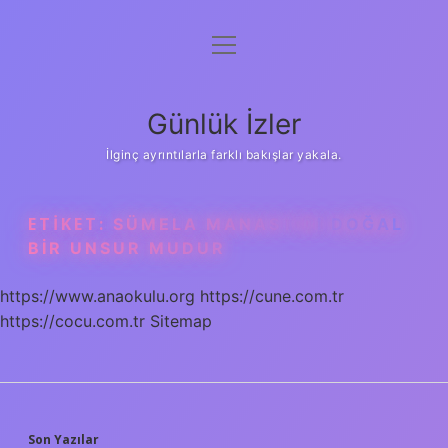
menüyü
Anasayfa
aç
Gizlilik Politikası
Günlük İzler
Yasal Uyarı
İlginç ayrıntılarla farklı bakışlar yakala.
Hakkımızda
ETIKET:
SÜMELA MANASTIRI DOĞAL
BIR UNSUR MUDUR
https://www.anaokulu.org
https://cune.com.tr
https://cocu.com.tr
Sitemap
Son Yazılar