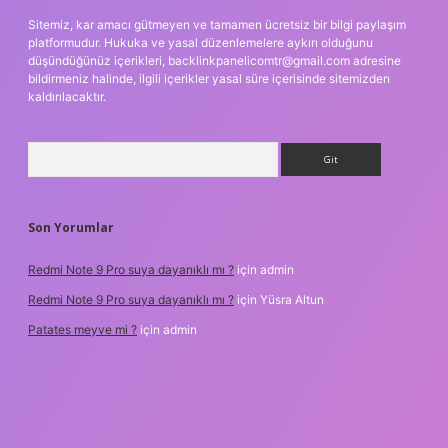
Sitemiz, kar amacı gütmeyen ve tamamen ücretsiz bir bilgi paylaşım
platformudur. Hukuka ve yasal düzenlemelere aykırı olduğunu
düşündüğünüz içerikleri,
backlinkpanelicomtr@gmail.com
adresine
bildirmeniz halinde, ilgili içerikler yasal süre içerisinde sitemizden
kaldırılacaktır.
Arama
Son Yorumlar
Redmi Note 9 Pro suya dayanıklı mı ?
için
admin
Redmi Note 9 Pro suya dayanıklı mı ?
için
Yüsra Altun
Patates meyve mi ?
için
admin