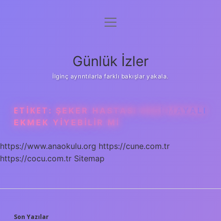
menüyü
Anasayfa
aç
Gizlilik Politikası
Günlük İzler
Yasal Uyarı
İlginç ayrıntılarla farklı bakışlar yakala.
Hakkımızda
ETIKET:
ŞEKER HASTASI EKŞI MAYALI
EKMEK YIYEBILIR MI
https://www.anaokulu.org
https://cune.com.tr
https://cocu.com.tr
Sitemap
Son Yazılar