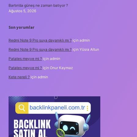
Bartın’da güneş ne zaman batıyor ?
Ağustos 5, 2026
Son yorumlar
Redmi Note 9 Pro suya dayanıklı mı ?
için
admin
Redmi Note 9 Pro suya dayanıklı mı ?
için
Yüsra Altun
Patates meyve mi ?
için
admin
Patates meyve mi ?
için
Onur Kaymaz
Kete nereli ?
için
admin