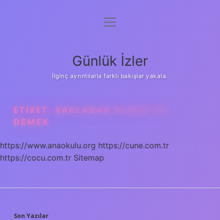
menüyü
Anasayfa
aç
Gizlilik Politikası
Günlük İzler
Yasal Uyarı
İlginç ayrıntılarla farklı bakışlar yakala.
Hakkımızda
ETIKET:
ŞAKLABAN OLMAK NE
DEMEK
https://www.anaokulu.org
https://cune.com.tr
https://cocu.com.tr
Sitemap
Son Yazılar