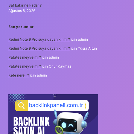
Saf bakır ne kadar ?
Ağustos 8, 2026
Son yorumlar
Redmi Note 9 Pro suya dayanıklı mı ?
için
admin
Redmi Note 9 Pro suya dayanıklı mı ?
için
Yüsra Altun
Patates meyve mi ?
için
admin
Patates meyve mi ?
için
Onur Kaymaz
Kete nereli ?
için
admin