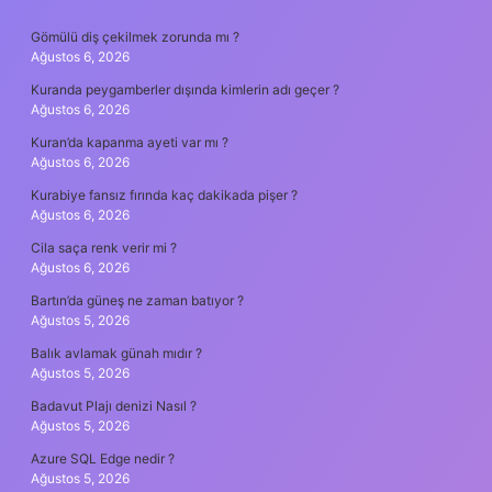
SIDEBAR
Gömülü diş çekilmek zorunda mı ?
Ağustos 6, 2026
Kuranda peygamberler dışında kimlerin adı geçer ?
Ağustos 6, 2026
Kuran’da kapanma ayeti var mı ?
Ağustos 6, 2026
Kurabiye fansız fırında kaç dakikada pişer ?
Ağustos 6, 2026
Cila saça renk verir mi ?
Ağustos 6, 2026
Bartın’da güneş ne zaman batıyor ?
Ağustos 5, 2026
Balık avlamak günah mıdır ?
Ağustos 5, 2026
Badavut Plajı denizi Nasıl ?
Ağustos 5, 2026
Azure SQL Edge nedir ?
Ağustos 5, 2026