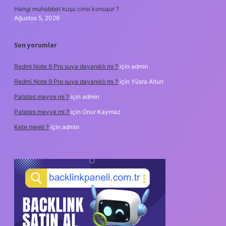
Hangi muhabbet kuşu cinsi konuşur ?
Ağustos 5, 2026
Son yorumlar
Redmi Note 9 Pro suya dayanıklı mı ?
için
admin
Redmi Note 9 Pro suya dayanıklı mı ?
için
Yüsra Altun
Patates meyve mi ?
için
admin
Patates meyve mi ?
için
Onur Kaymaz
Kete nereli ?
için
admin