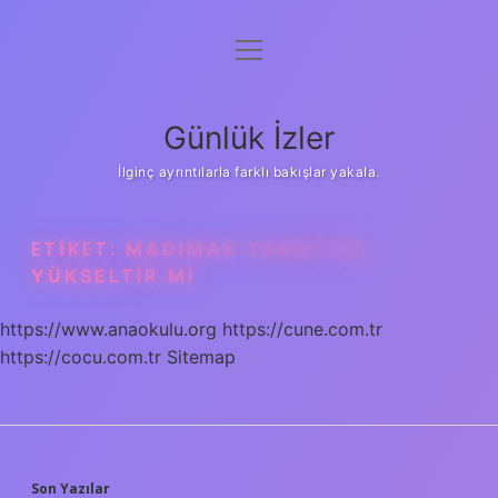
menüyü
Anasayfa
aç
Gizlilik Politikası
Günlük İzler
Yasal Uyarı
İlginç ayrıntılarla farklı bakışlar yakala.
Hakkımızda
ETIKET:
MADIMAK TANSIYON
YÜKSELTIR MI
https://www.anaokulu.org
https://cune.com.tr
https://cocu.com.tr
Sitemap
Son Yazılar