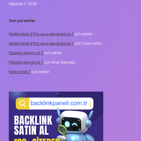
Ağustos 7, 2026
Son yorumlar
Redmi Note 9 Pro suya dayanıklı mı ?
için
admin
Redmi Note 9 Pro suya dayanıklı mı ?
için
Yüsra Altun
Patates meyve mi ?
için
admin
Patates meyve mi ?
için
Onur Kaymaz
Kete nereli ?
için
admin