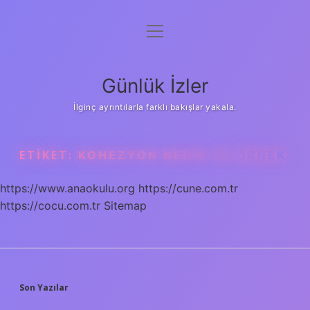
menüyü
Anasayfa
aç
Gizlilik Politikası
Günlük İzler
Yasal Uyarı
İlginç ayrıntılarla farklı bakışlar yakala.
Hakkımızda
ETIKET:
KOHEZYON NEDIR VE ÖRNEK
https://www.anaokulu.org
https://cune.com.tr
https://cocu.com.tr
Sitemap
SIDEBAR
Son Yazılar