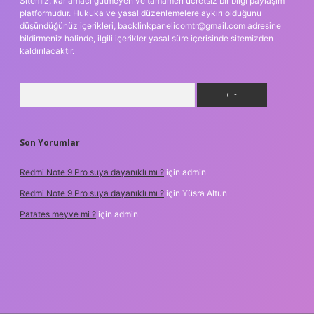
Sitemiz, kar amacı gütmeyen ve tamamen ücretsiz bir bilgi paylaşım
platformudur. Hukuka ve yasal düzenlemelere aykırı olduğunu
düşündüğünüz içerikleri,
backlinkpanelicomtr@gmail.com
adresine
bildirmeniz halinde, ilgili içerikler yasal süre içerisinde sitemizden
kaldırılacaktır.
Arama
Son Yorumlar
Redmi Note 9 Pro suya dayanıklı mı ?
için
admin
Redmi Note 9 Pro suya dayanıklı mı ?
için
Yüsra Altun
Patates meyve mi ?
için
admin