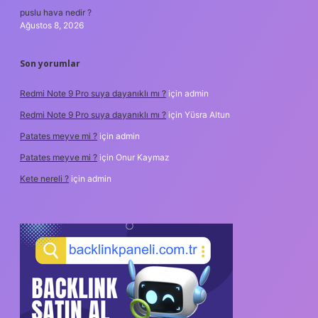
puslu hava nedir ?
Ağustos 8, 2026
Son yorumlar
Redmi Note 9 Pro suya dayanıklı mı ?
için
admin
Redmi Note 9 Pro suya dayanıklı mı ?
için
Yüsra Altun
Patates meyve mi ?
için
admin
Patates meyve mi ?
için
Onur Kaymaz
Kete nereli ?
için
admin