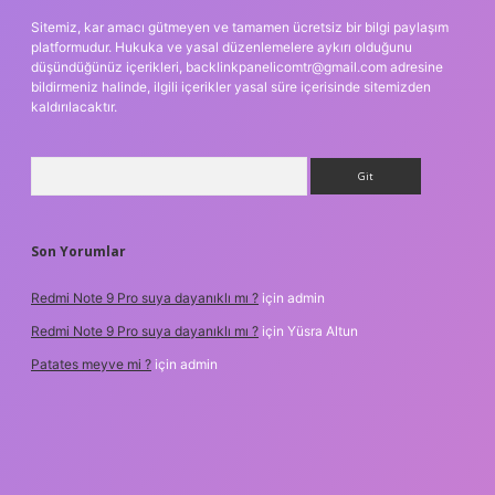
Sitemiz, kar amacı gütmeyen ve tamamen ücretsiz bir bilgi paylaşım
platformudur. Hukuka ve yasal düzenlemelere aykırı olduğunu
düşündüğünüz içerikleri,
backlinkpanelicomtr@gmail.com
adresine
bildirmeniz halinde, ilgili içerikler yasal süre içerisinde sitemizden
kaldırılacaktır.
Arama
Son Yorumlar
Redmi Note 9 Pro suya dayanıklı mı ?
için
admin
Redmi Note 9 Pro suya dayanıklı mı ?
için
Yüsra Altun
Patates meyve mi ?
için
admin