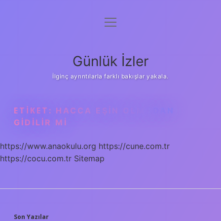
menüyü
Anasayfa
aç
Gizlilik Politikası
Günlük İzler
Yasal Uyarı
İlginç ayrıntılarla farklı bakışlar yakala.
Hakkımızda
ETIKET:
HACCA EŞIN OLMADAN
GIDILIR MI
https://www.anaokulu.org
https://cune.com.tr
https://cocu.com.tr
Sitemap
Son Yazılar