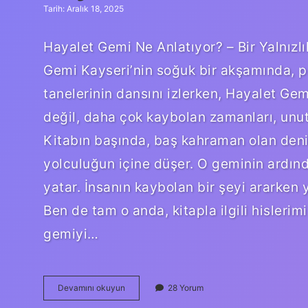
Tarih: Aralık 18, 2025
Hayalet Gemi Ne Anlatıyor? – Bir Yalnızl
Gemi Kayseri’nin soğuk bir akşamında, p
tanelerinin dansını izlerken, Hayalet Gem
değil, daha çok kaybolan zamanları, unutu
Kitabın başında, baş kahraman olan deniz
yolculuğun içine düşer. O geminin ardınd
yatar. İnsanın kaybolan bir şeyi ararken 
Ben de tam o anda, kitapla ilgili hislerim
gemiyi…
Hayalet
Devamını okuyun
28 Yorum
Gemi