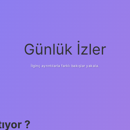
Günlük İzler
İlginç ayrıntılarla farklı bakışlar yakala.
ıyor ?