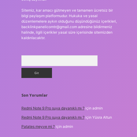
Sitemiz, kar amacı gütmeyen ve tamamen ücretsiz bir
bilgi paylaşım platformudur. Hukuka ve yasal
düzenlemelere aykırı olduğunu düşündüğünüz içerikleri,
backlinkpanelicomtr@gmail.com
adresine bildirmeniz
halinde, ilgili içerikler yasal süre içerisinde sitemizden
kaldırılacaktır.
Arama
Son Yorumlar
Redmi Note 9 Pro suya dayanıklı mı ?
için
admin
Redmi Note 9 Pro suya dayanıklı mı ?
için
Yüsra Altun
Patates meyve mi ?
için
admin