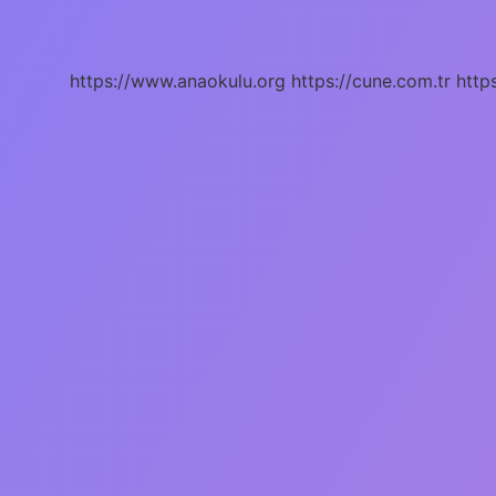
ne
anlatıyor
?
https://www.anaokulu.org
https://cune.com.tr
http