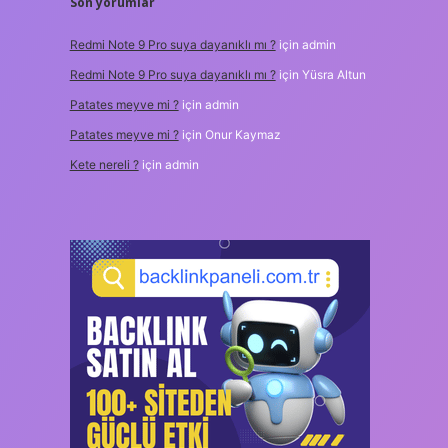
Son yorumlar
Redmi Note 9 Pro suya dayanıklı mı ?
için
admin
Redmi Note 9 Pro suya dayanıklı mı ?
için
Yüsra Altun
Patates meyve mi ?
için
admin
Patates meyve mi ?
için
Onur Kaymaz
Kete nereli ?
için
admin