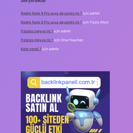
Son yorumlar
Redmi Note 9 Pro suya dayanıklı mı ?
için
admin
Redmi Note 9 Pro suya dayanıklı mı ?
için
Yüsra Altun
Patates meyve mi ?
için
admin
Patates meyve mi ?
için
Onur Kaymaz
Kete nereli ?
için
admin