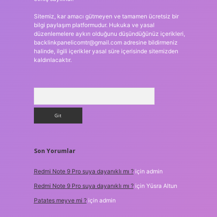
Sitemiz, kar amacı gütmeyen ve tamamen ücretsiz bir
bilgi paylaşım platformudur. Hukuka ve yasal
düzenlemelere aykırı olduğunu düşündüğünüz içerikleri,
backlinkpanelicomtr@gmail.com
adresine bildirmeniz
halinde, ilgili içerikler yasal süre içerisinde sitemizden
kaldırılacaktır.
Arama
Son Yorumlar
Redmi Note 9 Pro suya dayanıklı mı ?
için
admin
Redmi Note 9 Pro suya dayanıklı mı ?
için
Yüsra Altun
Patates meyve mi ?
için
admin