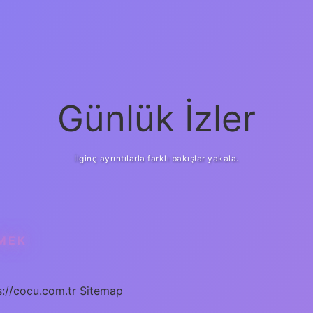
Günlük İzler
İlginç ayrıntılarla farklı bakışlar yakala.
MEK
s://cocu.com.tr
Sitemap