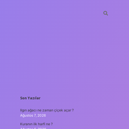
SIDEBAR
Son Yazılar
ilbet güncel gi
Ilgın ağacı ne zaman çiçek açar ?
Ağustos 7, 2026
Kuranın ilk harfi ne ?