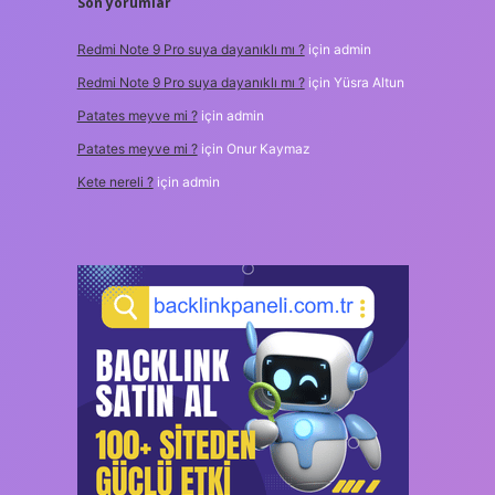
Son yorumlar
Redmi Note 9 Pro suya dayanıklı mı ?
için
admin
Redmi Note 9 Pro suya dayanıklı mı ?
için
Yüsra Altun
Patates meyve mi ?
için
admin
Patates meyve mi ?
için
Onur Kaymaz
Kete nereli ?
için
admin