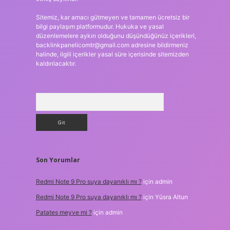
Sitemiz, kar amacı gütmeyen ve tamamen ücretsiz bir
bilgi paylaşım platformudur. Hukuka ve yasal
düzenlemelere aykırı olduğunu düşündüğünüz içerikleri,
backlinkpanelicomtr@gmail.com
adresine bildirmeniz
halinde, ilgili içerikler yasal süre içerisinde sitemizden
kaldırılacaktır.
Arama
Son Yorumlar
Redmi Note 9 Pro suya dayanıklı mı ?
için
admin
Redmi Note 9 Pro suya dayanıklı mı ?
için
Yüsra Altun
Patates meyve mi ?
için
admin