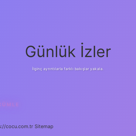
Günlük İzler
İlginç ayrıntılarla farklı bakışlar yakala.
 CÜMLE
s://cocu.com.tr
Sitemap