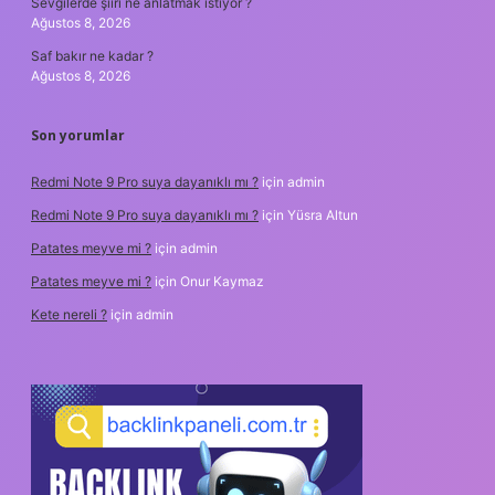
Sevgilerde şiiri ne anlatmak istiyor ?
Ağustos 8, 2026
Saf bakır ne kadar ?
Ağustos 8, 2026
Son yorumlar
Redmi Note 9 Pro suya dayanıklı mı ?
için
admin
Redmi Note 9 Pro suya dayanıklı mı ?
için
Yüsra Altun
Patates meyve mi ?
için
admin
Patates meyve mi ?
için
Onur Kaymaz
Kete nereli ?
için
admin