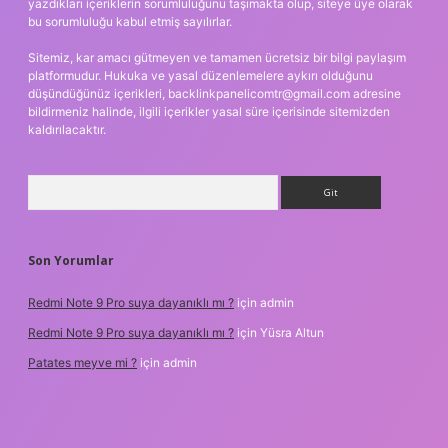
yazdıkları içeriklerin sorumluluğunu taşımakta olup, siteye üye olarak
bu sorumluluğu kabul etmiş sayılırlar.
Sitemiz, kar amacı gütmeyen ve tamamen ücretsiz bir bilgi paylaşım
platformudur. Hukuka ve yasal düzenlemelere aykırı olduğunu
düşündüğünüz içerikleri,
backlinkpanelicomtr@gmail.com
adresine
bildirmeniz halinde, ilgili içerikler yasal süre içerisinde sitemizden
kaldırılacaktır.
Arama
Son Yorumlar
Redmi Note 9 Pro suya dayanıklı mı ?
için
admin
Redmi Note 9 Pro suya dayanıklı mı ?
için
Yüsra Altun
Patates meyve mi ?
için
admin