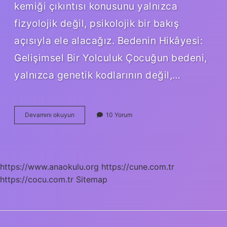
kemiği çıkıntısı konusunu yalnızca
fizyolojik değil, psikolojik bir bakış
açısıyla ele alacağız. Bedenin Hikâyesi:
Gelişimsel Bir Yolculuk Çocuğun bedeni,
yalnızca genetik kodlarının değil,…
Çocuklarda
Devamını okuyun
10 Yorum
kaburga
kemiği
çıkıntısı
neden
olur
https://www.anaokulu.org
https://cune.com.tr
?
https://cocu.com.tr
Sitemap