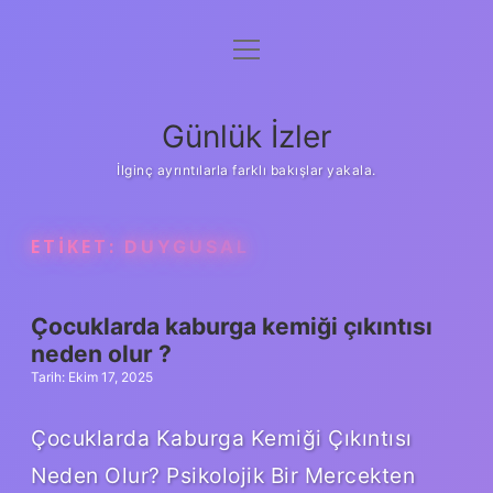
menüyü
Anasayfa
aç
Gizlilik Politikası
Günlük İzler
Yasal Uyarı
İlginç ayrıntılarla farklı bakışlar yakala.
Hakkımızda
ETIKET:
DUYGUSAL
Çocuklarda kaburga kemiği çıkıntısı
neden olur ?
Tarih: Ekim 17, 2025
Çocuklarda Kaburga Kemiği Çıkıntısı
Neden Olur? Psikolojik Bir Mercekten