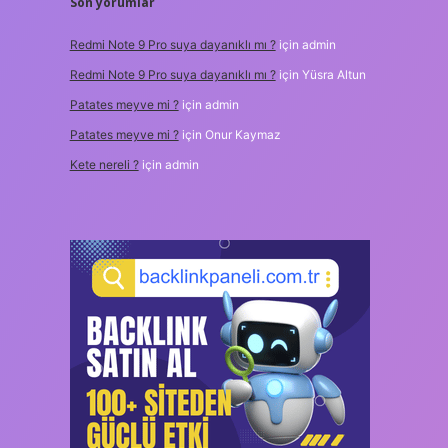
Son yorumlar
Redmi Note 9 Pro suya dayanıklı mı ?
için
admin
Redmi Note 9 Pro suya dayanıklı mı ?
için
Yüsra Altun
Patates meyve mi ?
için
admin
Patates meyve mi ?
için
Onur Kaymaz
Kete nereli ?
için
admin