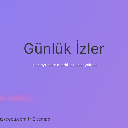
Günlük İzler
İlginç ayrıntılarla farklı bakışlar yakala.
NE YAPMALI
s://cocu.com.tr
Sitemap