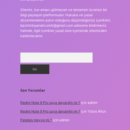
Sitemiz, kar amacı gütmeyen ve tamamen ücretsiz bir
bilgi paylaşım platformudur. Hukuka ve yasal
düzenlemelere aykırı olduğunu düşündüğünüz içerikleri,
backlinkpanelicomtr@gmail.com
adresine bildirmeniz
halinde, ilgili içerikler yasal süre içerisinde sitemizden
kaldırılacaktır.
Arama
Son Yorumlar
Redmi Note 9 Pro suya dayanıklı mı ?
için
admin
Redmi Note 9 Pro suya dayanıklı mı ?
için
Yüsra Altun
Patates meyve mi ?
için
admin