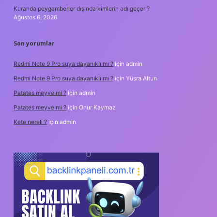
Kuranda peygamberler dışında kimlerin adı geçer ?
Ağustos 6, 2026
Son yorumlar
Redmi Note 9 Pro suya dayanıklı mı ?
için
admin
Redmi Note 9 Pro suya dayanıklı mı ?
için
Yüsra Altun
Patates meyve mi ?
için
admin
Patates meyve mi ?
için
Onur Kaymaz
Kete nereli ?
için
admin