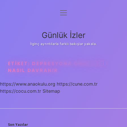
menüyü
Anasayfa
aç
Gizlilik Politikası
Günlük İzler
Yasal Uyarı
İlginç ayrıntılarla farklı bakışlar yakala.
Hakkımızda
ETIKET:
DEPRESYONA GIREN BIRI
NASIL DAVRANIR
https://www.anaokulu.org
https://cune.com.tr
https://cocu.com.tr
Sitemap
Son Yazılar