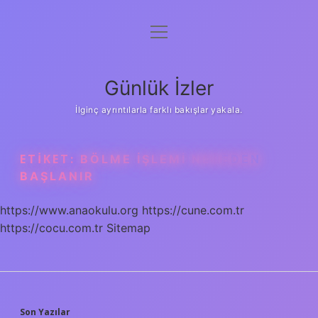
menüyü
Anasayfa
aç
Gizlilik Politikası
Günlük İzler
Yasal Uyarı
İlginç ayrıntılarla farklı bakışlar yakala.
Hakkımızda
ETIKET:
BÖLME IŞLEMI NEREDEN
BAŞLANIR
https://www.anaokulu.org
https://cune.com.tr
https://cocu.com.tr
Sitemap
Son Yazılar