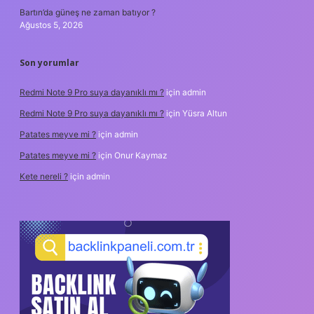
Bartın’da güneş ne zaman batıyor ?
Ağustos 5, 2026
Son yorumlar
Redmi Note 9 Pro suya dayanıklı mı ?
için
admin
Redmi Note 9 Pro suya dayanıklı mı ?
için
Yüsra Altun
Patates meyve mi ?
için
admin
Patates meyve mi ?
için
Onur Kaymaz
Kete nereli ?
için
admin