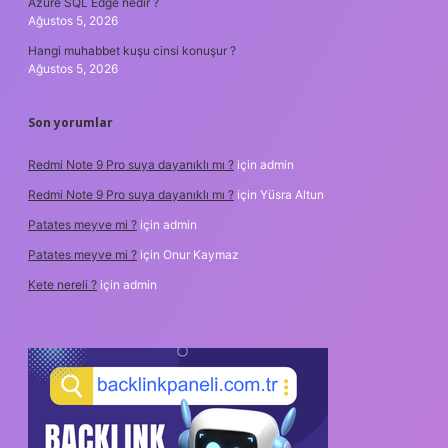
Azure SQL Edge nedir ?
Ağustos 5, 2026
Hangi muhabbet kuşu cinsi konuşur ?
Ağustos 5, 2026
Son yorumlar
Redmi Note 9 Pro suya dayanıklı mı ?
için
admin
Redmi Note 9 Pro suya dayanıklı mı ?
için
Yüsra Altun
Patates meyve mi ?
için
admin
Patates meyve mi ?
için
Onur Kaymaz
Kete nereli ?
için
admin