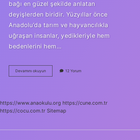
bağı en güzel şekilde anlatan
deyişlerden biridir. Yüzyıllar önce
Anadolu’da tarım ve hayvancılıkla
uğraşan insanlar, yedikleriyle hem
bedenlerini hem…
Can
Devamını okuyun
12 Yorum
boğazdan
gelir
atasözü
ne
anlama
https://www.anaokulu.org
https://cune.com.tr
gelir
https://cocu.com.tr
?
Sitemap