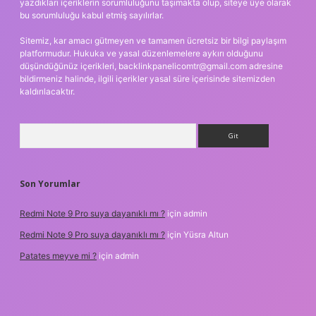
yazdıkları içeriklerin sorumluluğunu taşımakta olup, siteye üye olarak
bu sorumluluğu kabul etmiş sayılırlar.
Sitemiz, kar amacı gütmeyen ve tamamen ücretsiz bir bilgi paylaşım
platformudur. Hukuka ve yasal düzenlemelere aykırı olduğunu
düşündüğünüz içerikleri,
backlinkpanelicomtr@gmail.com
adresine
bildirmeniz halinde, ilgili içerikler yasal süre içerisinde sitemizden
kaldırılacaktır.
Arama
Son Yorumlar
Redmi Note 9 Pro suya dayanıklı mı ?
için
admin
Redmi Note 9 Pro suya dayanıklı mı ?
için
Yüsra Altun
Patates meyve mi ?
için
admin