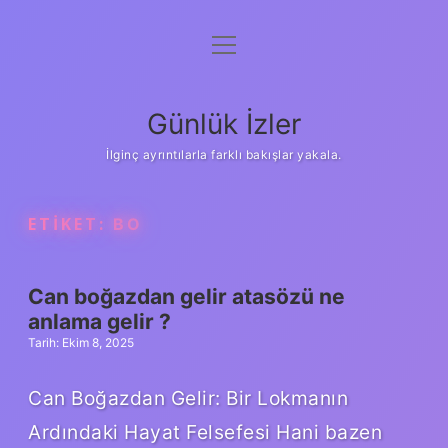
menüyü
Anasayfa
aç
Gizlilik Politikası
Günlük İzler
Yasal Uyarı
İlginç ayrıntılarla farklı bakışlar yakala.
Hakkımızda
ETIKET:
BO
Can boğazdan gelir atasözü ne
anlama gelir ?
Tarih: Ekim 8, 2025
Can Boğazdan Gelir: Bir Lokmanın
Ardındaki Hayat Felsefesi Hani bazen