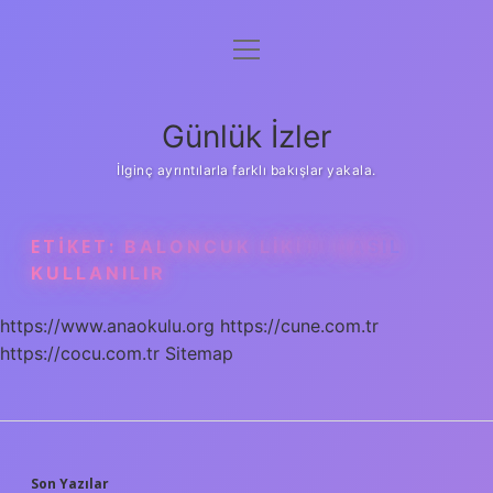
menüyü
Anasayfa
aç
Gizlilik Politikası
Günlük İzler
Yasal Uyarı
İlginç ayrıntılarla farklı bakışlar yakala.
Hakkımızda
ETIKET:
BALONCUK LIKITI NASIL
KULLANILIR
https://www.anaokulu.org
https://cune.com.tr
https://cocu.com.tr
Sitemap
Son Yazılar