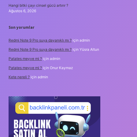
Hangi bitki çayı cinsel gücü artırır ?
Ağustos 6, 2026
Son yorumlar
Redmi Note 9 Pro suya dayanıklı mı ?
için
admin
Redmi Note 9 Pro suya dayanıklı mı ?
için
Yüsra Altun
Patates meyve mi ?
için
admin
Patates meyve mi ?
için
Onur Kaymaz
Kete nereli ?
için
admin