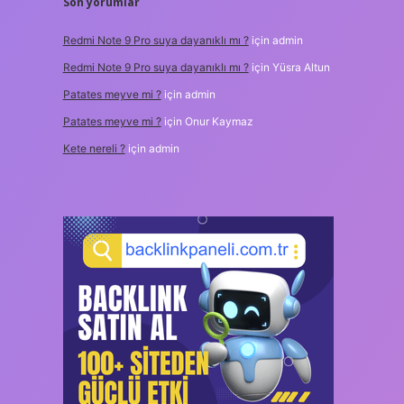
Son yorumlar
Redmi Note 9 Pro suya dayanıklı mı ?
için
admin
Redmi Note 9 Pro suya dayanıklı mı ?
için
Yüsra Altun
Patates meyve mi ?
için
admin
Patates meyve mi ?
için
Onur Kaymaz
Kete nereli ?
için
admin