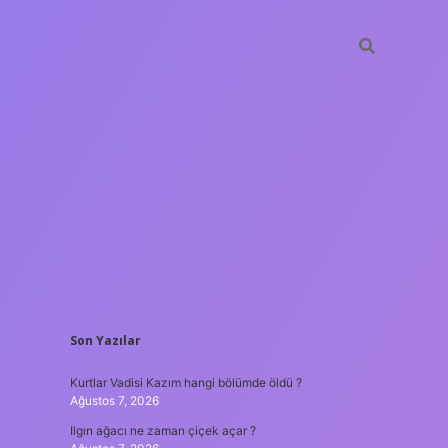
SIDEBAR
Son Yazılar
ilbet güncel giri
Kurtlar Vadisi Kazım hangi bölümde öldü ?
Ağustos 7, 2026
Ilgın ağacı ne zaman çiçek açar ?