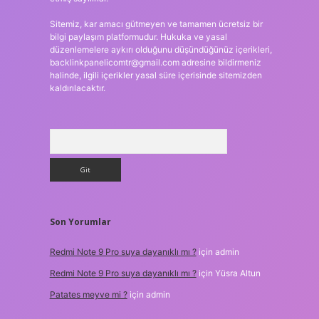
Sitemiz, kar amacı gütmeyen ve tamamen ücretsiz bir
bilgi paylaşım platformudur. Hukuka ve yasal
düzenlemelere aykırı olduğunu düşündüğünüz içerikleri,
backlinkpanelicomtr@gmail.com
adresine bildirmeniz
halinde, ilgili içerikler yasal süre içerisinde sitemizden
kaldırılacaktır.
Arama
Son Yorumlar
Redmi Note 9 Pro suya dayanıklı mı ?
için
admin
Redmi Note 9 Pro suya dayanıklı mı ?
için
Yüsra Altun
Patates meyve mi ?
için
admin