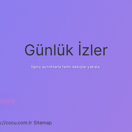
Günlük İzler
İlginç ayrıntılarla farklı bakışlar yakala.
IDEN
s://cocu.com.tr
Sitemap