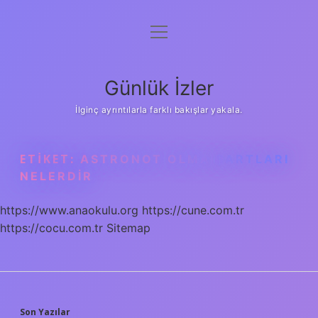
menüyü
Anasayfa
aç
Gizlilik Politikası
Günlük İzler
Yasal Uyarı
İlginç ayrıntılarla farklı bakışlar yakala.
Hakkımızda
ETIKET:
ASTRONOT OLMA ŞARTLARI
NELERDIR
https://www.anaokulu.org
https://cune.com.tr
https://cocu.com.tr
Sitemap
Son Yazılar