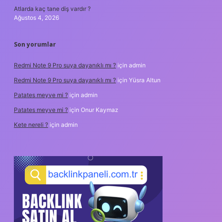
Atlarda kaç tane diş vardır ?
Ağustos 4, 2026
Son yorumlar
Redmi Note 9 Pro suya dayanıklı mı ?
için
admin
Redmi Note 9 Pro suya dayanıklı mı ?
için
Yüsra Altun
Patates meyve mi ?
için
admin
Patates meyve mi ?
için
Onur Kaymaz
Kete nereli ?
için
admin