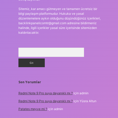
Sitemiz, kar amacı gütmeyen ve tamamen ücretsiz bir
bilgi paylaşım platformudur. Hukuka ve yasal
düzenlemelere aykırı olduğunu düşündüğünüz içerikleri,
backlinkpanelicomtr@gmail.com
adresine bildirmeniz
halinde, ilgili içerikler yasal süre içerisinde sitemizden
kaldırılacaktır.
Arama
Son Yorumlar
Redmi Note 9 Pro suya dayanıklı mı ?
için
admin
Redmi Note 9 Pro suya dayanıklı mı ?
için
Yüsra Altun
Patates meyve mi ?
için
admin