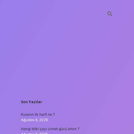
SIDEBAR
Son Yazılar
ilbet güncel giri
Kuranın ilk harfi ne ?
Ağustos 6, 2026
Hangi bitki çayı cinsel gücü artırır ?