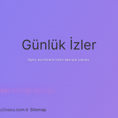
Günlük İzler
İlginç ayrıntılarla farklı bakışlar yakala.
ERI TYT MI AYT MI
s://cocu.com.tr
Sitemap