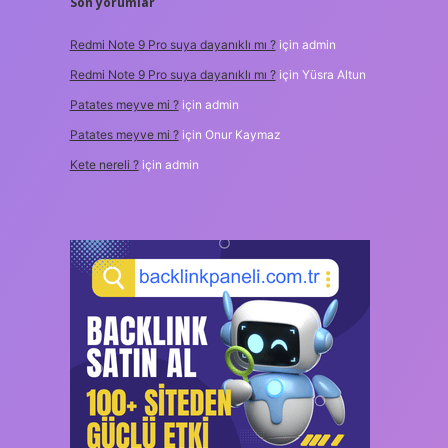
Son yorumlar
Redmi Note 9 Pro suya dayanıklı mı ?
için
admin
Redmi Note 9 Pro suya dayanıklı mı ?
için
Yüsra Altun
Patates meyve mi ?
için
admin
Patates meyve mi ?
için
Onur Kaymaz
Kete nereli ?
için
admin