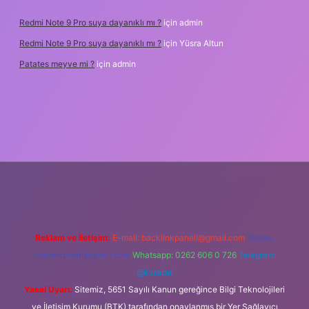
Redmi Note 9 Pro suya dayanıklı mı ?
için
admin
Redmi Note 9 Pro suya dayanıklı mı ?
için
Yüsra Altun
Patates meyve mi ?
için
admin
et güncel giriş
Reklam ve İletişim:
E-mail:
backlinkpaneli@gmail.com
Teams:
forumhizmeti@gmail.com
Whatsapp: 0262 606 0 726
Telegram:
@karabul
Yasal Uyarı:
Sitemiz, 5651 Sayılı Kanun gereğince Bilgi Teknolojileri
ve İletişim Kurumu (BTK) tarafından onaylanmış bir Yer Sağlayıcı