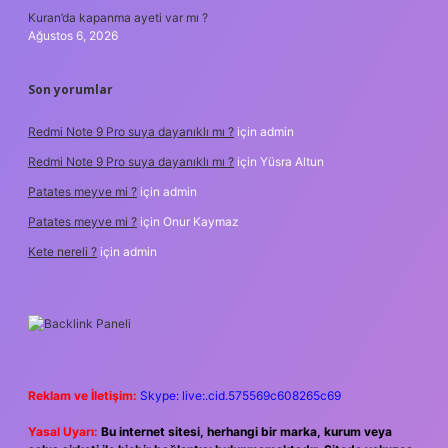
Kuran’da kapanma ayeti var mı ?
Ağustos 6, 2026
Son yorumlar
Redmi Note 9 Pro suya dayanıklı mı ?
için
admin
Redmi Note 9 Pro suya dayanıklı mı ?
için
Yüsra Altun
Patates meyve mi ?
için
admin
Patates meyve mi ?
için
Onur Kaymaz
Kete nereli ?
için
admin
Reklam ve İletişim:
Skype: live:.cid.575569c608265c69
Yasal Uyarı:
Bu internet sitesi, herhangi bir marka, kurum veya