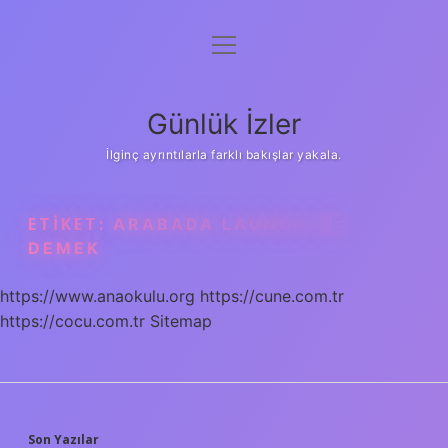
menüyü
Anasayfa
aç
Gizlilik Politikası
Günlük İzler
Yasal Uyarı
İlginç ayrıntılarla farklı bakışlar yakala.
Hakkımızda
ETIKET:
ARABADA LAUNCH NE
DEMEK
https://www.anaokulu.org
https://cune.com.tr
https://cocu.com.tr
Sitemap
Son Yazılar