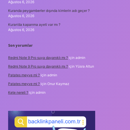
Ağustos 6, 2026
Kuranda peygamberler dışında kimlerin adı geçer ?
Ağustos 6, 2026
Kuran’da kapanma ayeti var mı ?
Ağustos 6, 2026
Son yorumlar
Redmi Note 9 Pro suya dayanıklı mı ?
için
admin
Redmi Note 9 Pro suya dayanıklı mı ?
için
Yüsra Altun
Patates meyve mi ?
için
admin
Patates meyve mi ?
için
Onur Kaymaz
Kete nereli ?
için
admin