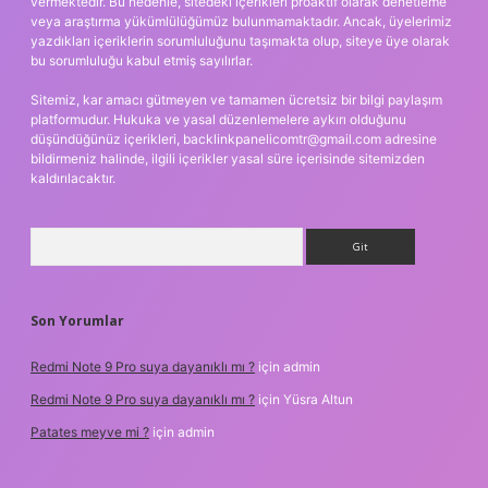
vermektedir. Bu nedenle, sitedeki içerikleri proaktif olarak denetleme
veya araştırma yükümlülüğümüz bulunmamaktadır. Ancak, üyelerimiz
yazdıkları içeriklerin sorumluluğunu taşımakta olup, siteye üye olarak
bu sorumluluğu kabul etmiş sayılırlar.
Sitemiz, kar amacı gütmeyen ve tamamen ücretsiz bir bilgi paylaşım
platformudur. Hukuka ve yasal düzenlemelere aykırı olduğunu
düşündüğünüz içerikleri,
backlinkpanelicomtr@gmail.com
adresine
bildirmeniz halinde, ilgili içerikler yasal süre içerisinde sitemizden
kaldırılacaktır.
Arama
Son Yorumlar
Redmi Note 9 Pro suya dayanıklı mı ?
için
admin
Redmi Note 9 Pro suya dayanıklı mı ?
için
Yüsra Altun
Patates meyve mi ?
için
admin