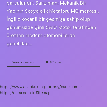
parçalarıdır. Şanzıman: Mekanik Bir
Yapının Sosyolojik Metaforu MG markası,
İngiliz kökenli bir geçmişe sahip olup
günümüzde Çinli SAIC Motor tarafından
üretilen modern otomobillerde
genellikle…
MG
Devamını okuyun
8 Yorum
araba
hangi
şanzımanı
kullanıyor
?
https://www.anaokulu.org
https://cune.com.tr
https://cocu.com.tr
Sitemap