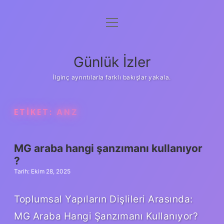
menüyü
Anasayfa
aç
Gizlilik Politikası
Günlük İzler
Yasal Uyarı
İlginç ayrıntılarla farklı bakışlar yakala.
Hakkımızda
ETIKET:
ANZ
MG araba hangi şanzımanı kullanıyor
?
Tarih: Ekim 28, 2025
Toplumsal Yapıların Dişlileri Arasında:
MG Araba Hangi Şanzımanı Kullanıyor?