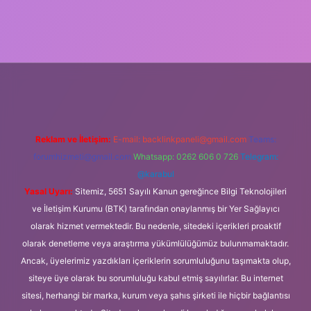
ncel giriş
Reklam ve İletişim:
E-mail:
backlinkpaneli@gmail.com
Teams:
forumhizmeti@gmail.com
Whatsapp: 0262 606 0 726
Telegram:
@karabul
Yasal Uyarı:
Sitemiz, 5651 Sayılı Kanun gereğince Bilgi Teknolojileri
ve İletişim Kurumu (BTK) tarafından onaylanmış bir Yer Sağlayıcı
olarak hizmet vermektedir. Bu nedenle, sitedeki içerikleri proaktif
olarak denetleme veya araştırma yükümlülüğümüz bulunmamaktadır.
Ancak, üyelerimiz yazdıkları içeriklerin sorumluluğunu taşımakta olup,
siteye üye olarak bu sorumluluğu kabul etmiş sayılırlar. Bu internet
sitesi, herhangi bir marka, kurum veya şahıs şirketi ile hiçbir bağlantısı