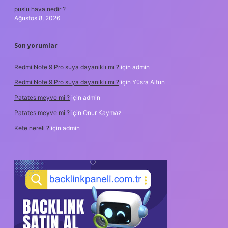
puslu hava nedir ?
Ağustos 8, 2026
Son yorumlar
Redmi Note 9 Pro suya dayanıklı mı ?
için
admin
Redmi Note 9 Pro suya dayanıklı mı ?
için
Yüsra Altun
Patates meyve mi ?
için
admin
Patates meyve mi ?
için
Onur Kaymaz
Kete nereli ?
için
admin