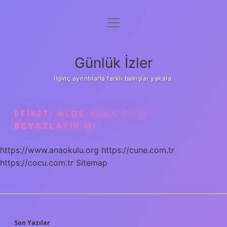
menüyü
Anasayfa
aç
Gizlilik Politikası
Günlük İzler
Yasal Uyarı
İlginç ayrıntılarla farklı bakışlar yakala.
Hakkımızda
ETIKET:
ALOE VERA CILDI
BEYAZLATIR MI
https://www.anaokulu.org
https://cune.com.tr
https://cocu.com.tr
Sitemap
Son Yazılar