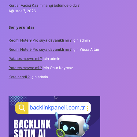
Kurtlar Vadisi Kazım hangi bölümde öldü ?
Ağustos 7, 2026
Son yorumlar
Redmi Note 9 Pro suya dayanıklı mı ?
için
admin
Redmi Note 9 Pro suya dayanıklı mı ?
için
Yüsra Altun
Patates meyve mi ?
için
admin
Patates meyve mi ?
için
Onur Kaymaz
Kete nereli ?
için
admin