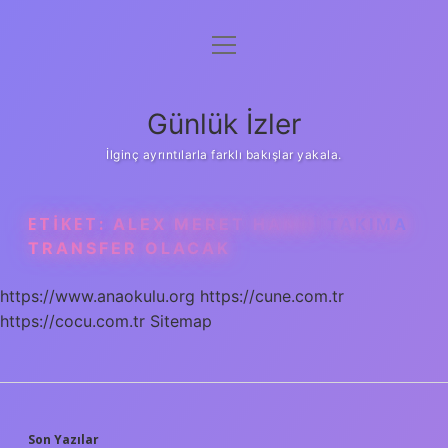
menüyü
Anasayfa
aç
Gizlilik Politikası
Günlük İzler
Yasal Uyarı
İlginç ayrıntılarla farklı bakışlar yakala.
Hakkımızda
ETIKET:
ALEX MERET HANGI TAKIMA
TRANSFER OLACAK
https://www.anaokulu.org
https://cune.com.tr
https://cocu.com.tr
Sitemap
Son Yazılar