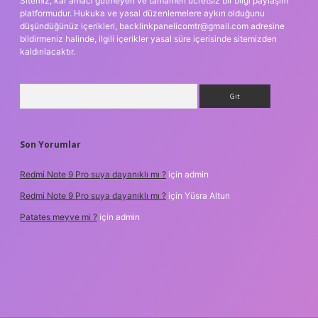
Sitemiz, kar amacı gütmeyen ve tamamen ücretsiz bir bilgi paylaşım
platformudur. Hukuka ve yasal düzenlemelere aykırı olduğunu
düşündüğünüz içerikleri,
backlinkpanelicomtr@gmail.com
adresine
bildirmeniz halinde, ilgili içerikler yasal süre içerisinde sitemizden
kaldırılacaktır.
Arama
Son Yorumlar
Redmi Note 9 Pro suya dayanıklı mı ?
için
admin
Redmi Note 9 Pro suya dayanıklı mı ?
için
Yüsra Altun
Patates meyve mi ?
için
admin