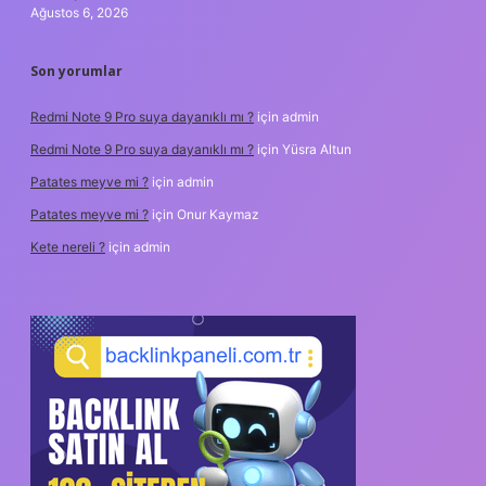
Ağustos 6, 2026
Son yorumlar
Redmi Note 9 Pro suya dayanıklı mı ?
için
admin
Redmi Note 9 Pro suya dayanıklı mı ?
için
Yüsra Altun
Patates meyve mi ?
için
admin
Patates meyve mi ?
için
Onur Kaymaz
Kete nereli ?
için
admin