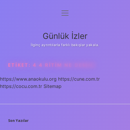
menüyü
Anasayfa
aç
Gizlilik Politikası
Günlük İzler
Yasal Uyarı
İlginç ayrıntılarla farklı bakışlar yakala.
Hakkımızda
ETIKET:
4 4 RITIM NE DEMEK
https://www.anaokulu.org
https://cune.com.tr
https://cocu.com.tr
Sitemap
SIDEBAR
Son Yazılar