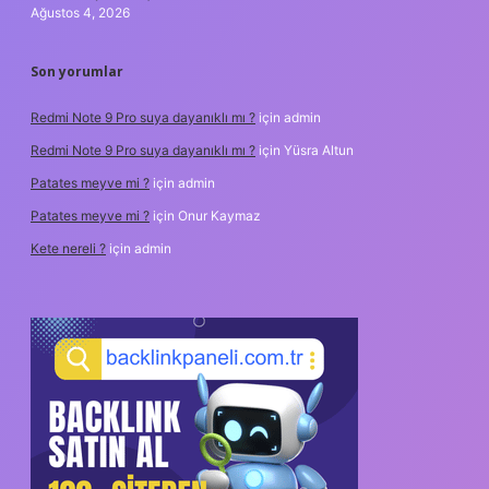
Ağustos 4, 2026
Son yorumlar
Redmi Note 9 Pro suya dayanıklı mı ?
için
admin
Redmi Note 9 Pro suya dayanıklı mı ?
için
Yüsra Altun
Patates meyve mi ?
için
admin
Patates meyve mi ?
için
Onur Kaymaz
Kete nereli ?
için
admin