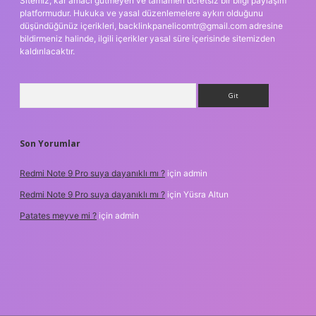
Sitemiz, kar amacı gütmeyen ve tamamen ücretsiz bir bilgi paylaşım
platformudur. Hukuka ve yasal düzenlemelere aykırı olduğunu
düşündüğünüz içerikleri,
backlinkpanelicomtr@gmail.com
adresine
bildirmeniz halinde, ilgili içerikler yasal süre içerisinde sitemizden
kaldırılacaktır.
Arama
Son Yorumlar
Redmi Note 9 Pro suya dayanıklı mı ?
için
admin
Redmi Note 9 Pro suya dayanıklı mı ?
için
Yüsra Altun
Patates meyve mi ?
için
admin